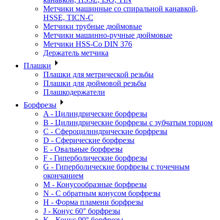
Метчики машинные со спиральной канавкой,
HSSE, TICN-C
Метчики трубные дюймовые
Метчики машинно-ручные дюймовые
Метчики HSS-Co DIN 376
Держатель метчика
Плашки
Плашки для метрической резьбы
Плашки для дюймовой резьбы
Плашкодержатели
Борфрезы
A - Цилиндрические борфрезы
B - Цилиндрические борфрезы с зубчатым торцом
C - Сфероцилиндрические борфрезы
D - Сферические борфрезы
E - Овальные борфрезы
F - Гиперболические борфрезы
G - Гиперболические борфрезы с точечным
окончанием
M - Конусообразные борфрезы
N - С обратным конусом борфрезы
H - Форма пламени борфрезы
J - Конус 60° борфрезы
K - Конус 90° борфрезы