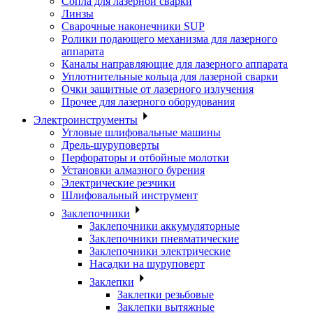
Сопла для лазерной сварки
Линзы
Сварочные наконечники SUP
Ролики подающего механизма для лазерного
аппарата
Каналы направляющие для лазерного аппарата
Уплотнительные кольца для лазерной сварки
Очки защитные от лазерного излучения
Прочее для лазерного оборудования
Электроинструменты
Угловые шлифовальные машины
Дрель-шуруповерты
Перфораторы и отбойные молотки
Установки алмазного бурения
Электрические резчики
Шлифовальный инструмент
Заклепочники
Заклепочники аккумуляторные
Заклепочники пневматические
Заклепочники электрические
Насадки на шуруповерт
Заклепки
Заклепки резьбовые
Заклепки вытяжные