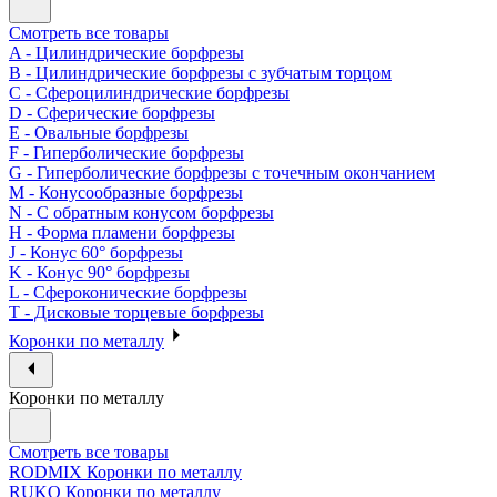
Смотреть все товары
A - Цилиндрические борфрезы
B - Цилиндрические борфрезы с зубчатым торцом
C - Сфероцилиндрические борфрезы
D - Сферические борфрезы
E - Овальные борфрезы
F - Гиперболические борфрезы
G - Гиперболические борфрезы с точечным окончанием
M - Конусообразные борфрезы
N - С обратным конусом борфрезы
H - Форма пламени борфрезы
J - Конус 60° борфрезы
K - Конус 90° борфрезы
L - Сфероконические борфрезы
T - Дисковые торцевые борфрезы
Коронки по металлу
Коронки по металлу
Смотреть все товары
RODMIX Коронки по металлу
RUKO Коронки по металлу