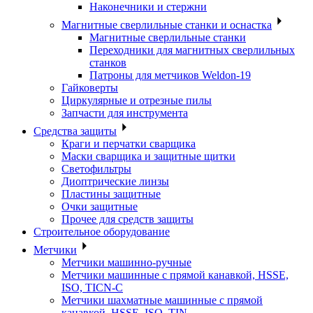
Наконечники и стержни
Магнитные сверлильные станки и оснастка
Магнитные сверлильные станки
Переходники для магнитных сверлильных
станков
Патроны для метчиков Weldon-19
Гайковерты
Циркулярные и отрезные пилы
Запчасти для инструмента
Средства защиты
Краги и перчатки сварщика
Маски сварщика и защитные щитки
Светофильтры
Диоптрические линзы
Пластины защитные
Очки защитные
Прочее для средств защиты
Строительное оборудование
Метчики
Метчики машинно-ручные
Метчики машинные с прямой канавкой, HSSE,
ISO, TICN-C
Метчики шахматные машинные с прямой
канавкой, HSSE, ISO, TIN