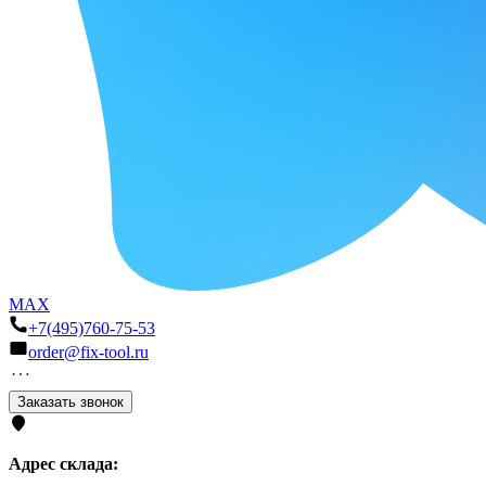
MAX
+7(495)760-75-53
order@fix-tool.ru
Заказать звонок
Адрес склада: