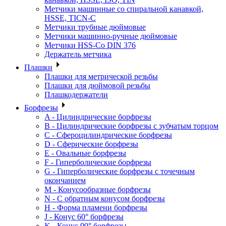
Метчики машинные со спиральной канавкой,
HSSE, TICN-C
Метчики трубные дюймовые
Метчики машинно-ручные дюймовые
Метчики HSS-Co DIN 376
Держатель метчика
Плашки
Плашки для метрической резьбы
Плашки для дюймовой резьбы
Плашкодержатели
Борфрезы
A - Цилиндрические борфрезы
B - Цилиндрические борфрезы с зубчатым торцом
C - Сфероцилиндрические борфрезы
D - Сферические борфрезы
E - Овальные борфрезы
F - Гиперболические борфрезы
G - Гиперболические борфрезы с точечным
окончанием
M - Конусообразные борфрезы
N - С обратным конусом борфрезы
H - Форма пламени борфрезы
J - Конус 60° борфрезы
K - Конус 90° борфрезы