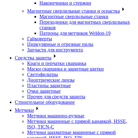
Наконечники и стержни
Магнитные сверлильные станки и оснастка
Магнитные сверлильные станки
Переходники для магнитных сверлильных
станков
Патроны для метчиков Weldon-19
Гайковерты
Циркулярные и отрезные пилы
Запчасти для инструмента
Средства защиты
Краги и перчатки сварщика
Маски сварщика и защитные щитки
Светофильтры
Диоптрические линзы
Пластины защитные
Очки защитные
Прочее для средств защиты
Строительное оборудование
Метчики
Метчики машинно-ручные
Метчики машинные с прямой канавкой, HSSE,
ISO, TICN-C
Метчики шахматные машинные с прямой
канавкой, HSSE, ISO, TIN