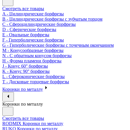
Смотреть все товары
A - Цилиндрические борфрезы
B - Цилиндрические борфрезы с зубчатым торцом
C - Сфероцилиндрические борфрезы
D - Сферические борфрезы
E - Овальные борфрезы
F - Гиперболические борфрезы
G - Гиперболические борфрезы с точечным окончанием
M - Конусообразные борфрезы
N - С обратным конусом борфрезы
H - Форма пламени борфрезы
J - Конус 60° борфрезы
K - Конус 90° борфрезы
L - Сфероконические борфрезы
T - Дисковые торцевые борфрезы
Коронки по металлу
Коронки по металлу
Смотреть все товары
RODMIX Коронки по металлу
RUKO Коронки по металлу