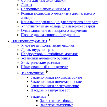
Сопла для лазерной сварки
Линзы
Сварочные наконечники SUP
Ролики подающего механизма для лазерного
аппарата
Каналы направляющие для лазерного аппарата
Уплотнительные кольца для лазерной сварки
Очки защитные от лазерного излучения
Прочее для лазерного оборудования
Электроинструменты
Угловые шлифовальные машины
Дрель-шуруповерты
Перфораторы и отбойные молотки
Установки алмазного бурения
Электрические резчики
Шлифовальный инструмент
Заклепочники
Заклепочники аккумуляторные
Заклепочники пневматические
Заклепочники электрические
Насадки на шуруповерт
Заклепки
Заклепки резьбовые
Заклепки вытяжные