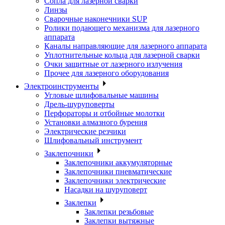
Сопла для лазерной сварки
Линзы
Сварочные наконечники SUP
Ролики подающего механизма для лазерного
аппарата
Каналы направляющие для лазерного аппарата
Уплотнительные кольца для лазерной сварки
Очки защитные от лазерного излучения
Прочее для лазерного оборудования
Электроинструменты
Угловые шлифовальные машины
Дрель-шуруповерты
Перфораторы и отбойные молотки
Установки алмазного бурения
Электрические резчики
Шлифовальный инструмент
Заклепочники
Заклепочники аккумуляторные
Заклепочники пневматические
Заклепочники электрические
Насадки на шуруповерт
Заклепки
Заклепки резьбовые
Заклепки вытяжные