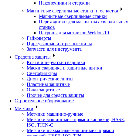
Наконечники и стержни
Магнитные сверлильные станки и оснастка
Магнитные сверлильные станки
Переходники для магнитных сверлильных
станков
Патроны для метчиков Weldon-19
Гайковерты
Циркулярные и отрезные пилы
Запчасти для инструмента
Средства защиты
Краги и перчатки сварщика
Маски сварщика и защитные щитки
Светофильтры
Диоптрические линзы
Пластины защитные
Очки защитные
Прочее для средств защиты
Строительное оборудование
Метчики
Метчики машинно-ручные
Метчики машинные с прямой канавкой, HSSE,
ISO, TICN-C
Метчики шахматные машинные с прямой
канавкой, HSSE, ISO, TIN