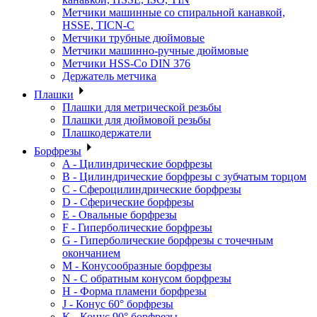
Метчики машинные со спиральной канавкой,
HSSE, TICN-C
Метчики трубные дюймовые
Метчики машинно-ручные дюймовые
Метчики HSS-Co DIN 376
Держатель метчика
Плашки
Плашки для метрической резьбы
Плашки для дюймовой резьбы
Плашкодержатели
Борфрезы
A - Цилиндрические борфрезы
B - Цилиндрические борфрезы с зубчатым торцом
C - Сфероцилиндрические борфрезы
D - Сферические борфрезы
E - Овальные борфрезы
F - Гиперболические борфрезы
G - Гиперболические борфрезы с точечным
окончанием
M - Конусообразные борфрезы
N - С обратным конусом борфрезы
H - Форма пламени борфрезы
J - Конус 60° борфрезы
K - Конус 90° борфрезы