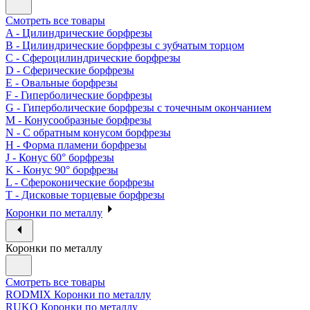
Смотреть все товары
A - Цилиндрические борфрезы
B - Цилиндрические борфрезы с зубчатым торцом
C - Сфероцилиндрические борфрезы
D - Сферические борфрезы
E - Овальные борфрезы
F - Гиперболические борфрезы
G - Гиперболические борфрезы с точечным окончанием
M - Конусообразные борфрезы
N - С обратным конусом борфрезы
H - Форма пламени борфрезы
J - Конус 60° борфрезы
K - Конус 90° борфрезы
L - Сфероконические борфрезы
T - Дисковые торцевые борфрезы
Коронки по металлу
Коронки по металлу
Смотреть все товары
RODMIX Коронки по металлу
RUKO Коронки по металлу