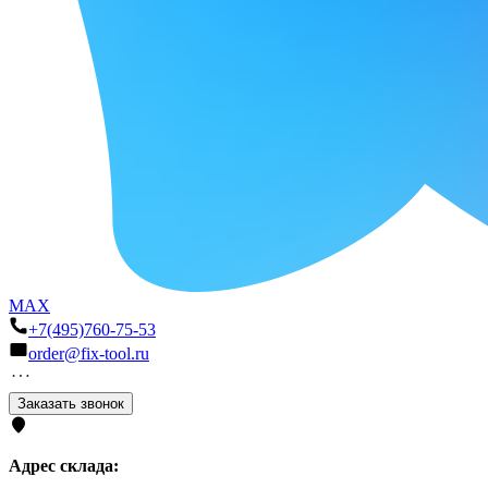
MAX
+7(495)760-75-53
order@fix-tool.ru
Заказать звонок
Адрес склада: