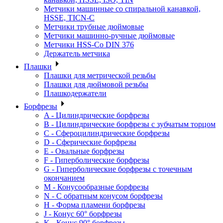
Метчики машинные со спиральной канавкой,
HSSE, TICN-C
Метчики трубные дюймовые
Метчики машинно-ручные дюймовые
Метчики HSS-Co DIN 376
Держатель метчика
Плашки
Плашки для метрической резьбы
Плашки для дюймовой резьбы
Плашкодержатели
Борфрезы
A - Цилиндрические борфрезы
B - Цилиндрические борфрезы с зубчатым торцом
C - Сфероцилиндрические борфрезы
D - Сферические борфрезы
E - Овальные борфрезы
F - Гиперболические борфрезы
G - Гиперболические борфрезы с точечным
окончанием
M - Конусообразные борфрезы
N - С обратным конусом борфрезы
H - Форма пламени борфрезы
J - Конус 60° борфрезы
K - Конус 90° борфрезы