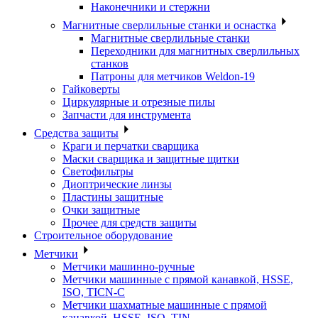
Наконечники и стержни
Магнитные сверлильные станки и оснастка
Магнитные сверлильные станки
Переходники для магнитных сверлильных
станков
Патроны для метчиков Weldon-19
Гайковерты
Циркулярные и отрезные пилы
Запчасти для инструмента
Средства защиты
Краги и перчатки сварщика
Маски сварщика и защитные щитки
Светофильтры
Диоптрические линзы
Пластины защитные
Очки защитные
Прочее для средств защиты
Строительное оборудование
Метчики
Метчики машинно-ручные
Метчики машинные с прямой канавкой, HSSE,
ISO, TICN-C
Метчики шахматные машинные с прямой
канавкой, HSSE, ISO, TIN