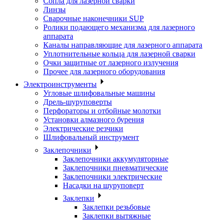
Сопла для лазерной сварки
Линзы
Сварочные наконечники SUP
Ролики подающего механизма для лазерного
аппарата
Каналы направляющие для лазерного аппарата
Уплотнительные кольца для лазерной сварки
Очки защитные от лазерного излучения
Прочее для лазерного оборудования
Электроинструменты
Угловые шлифовальные машины
Дрель-шуруповерты
Перфораторы и отбойные молотки
Установки алмазного бурения
Электрические резчики
Шлифовальный инструмент
Заклепочники
Заклепочники аккумуляторные
Заклепочники пневматические
Заклепочники электрические
Насадки на шуруповерт
Заклепки
Заклепки резьбовые
Заклепки вытяжные