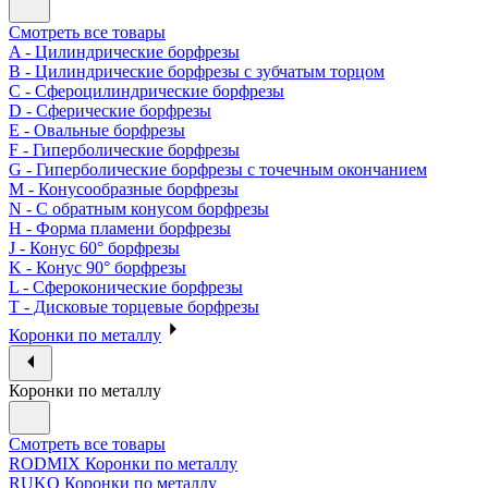
Смотреть все товары
A - Цилиндрические борфрезы
B - Цилиндрические борфрезы с зубчатым торцом
C - Сфероцилиндрические борфрезы
D - Сферические борфрезы
E - Овальные борфрезы
F - Гиперболические борфрезы
G - Гиперболические борфрезы с точечным окончанием
M - Конусообразные борфрезы
N - С обратным конусом борфрезы
H - Форма пламени борфрезы
J - Конус 60° борфрезы
K - Конус 90° борфрезы
L - Сфероконические борфрезы
T - Дисковые торцевые борфрезы
Коронки по металлу
Коронки по металлу
Смотреть все товары
RODMIX Коронки по металлу
RUKO Коронки по металлу