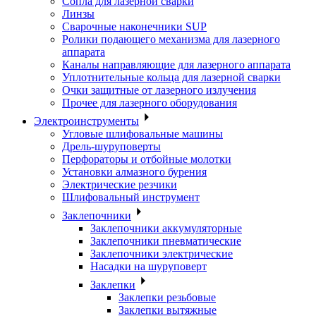
Сопла для лазерной сварки
Линзы
Сварочные наконечники SUP
Ролики подающего механизма для лазерного
аппарата
Каналы направляющие для лазерного аппарата
Уплотнительные кольца для лазерной сварки
Очки защитные от лазерного излучения
Прочее для лазерного оборудования
Электроинструменты
Угловые шлифовальные машины
Дрель-шуруповерты
Перфораторы и отбойные молотки
Установки алмазного бурения
Электрические резчики
Шлифовальный инструмент
Заклепочники
Заклепочники аккумуляторные
Заклепочники пневматические
Заклепочники электрические
Насадки на шуруповерт
Заклепки
Заклепки резьбовые
Заклепки вытяжные