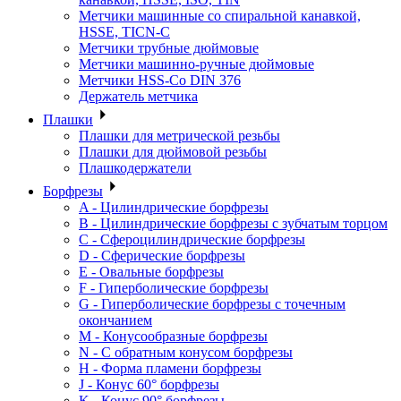
Метчики машинные со спиральной канавкой,
HSSE, TICN-C
Метчики трубные дюймовые
Метчики машинно-ручные дюймовые
Метчики HSS-Co DIN 376
Держатель метчика
Плашки
Плашки для метрической резьбы
Плашки для дюймовой резьбы
Плашкодержатели
Борфрезы
A - Цилиндрические борфрезы
B - Цилиндрические борфрезы с зубчатым торцом
C - Сфероцилиндрические борфрезы
D - Сферические борфрезы
E - Овальные борфрезы
F - Гиперболические борфрезы
G - Гиперболические борфрезы с точечным
окончанием
M - Конусообразные борфрезы
N - С обратным конусом борфрезы
H - Форма пламени борфрезы
J - Конус 60° борфрезы
K - Конус 90° борфрезы