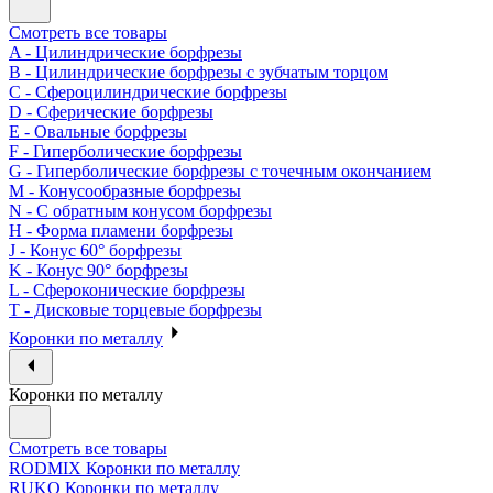
Смотреть все товары
A - Цилиндрические борфрезы
B - Цилиндрические борфрезы с зубчатым торцом
C - Сфероцилиндрические борфрезы
D - Сферические борфрезы
E - Овальные борфрезы
F - Гиперболические борфрезы
G - Гиперболические борфрезы с точечным окончанием
M - Конусообразные борфрезы
N - С обратным конусом борфрезы
H - Форма пламени борфрезы
J - Конус 60° борфрезы
K - Конус 90° борфрезы
L - Сфероконические борфрезы
T - Дисковые торцевые борфрезы
Коронки по металлу
Коронки по металлу
Смотреть все товары
RODMIX Коронки по металлу
RUKO Коронки по металлу