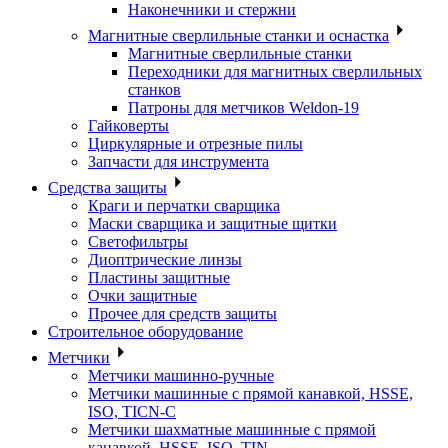
Наконечники и стержни
Магнитные сверлильные станки и оснастка
Магнитные сверлильные станки
Переходники для магнитных сверлильных
станков
Патроны для метчиков Weldon-19
Гайковерты
Циркулярные и отрезные пилы
Запчасти для инструмента
Средства защиты
Краги и перчатки сварщика
Маски сварщика и защитные щитки
Светофильтры
Диоптрические линзы
Пластины защитные
Очки защитные
Прочее для средств защиты
Строительное оборудование
Метчики
Метчики машинно-ручные
Метчики машинные с прямой канавкой, HSSE,
ISO, TICN-C
Метчики шахматные машинные с прямой
канавкой, HSSE, ISO, TIN