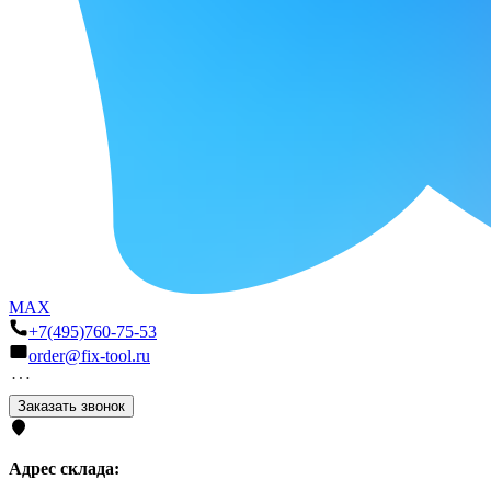
MAX
+7(495)760-75-53
order@fix-tool.ru
Заказать звонок
Адрес склада: