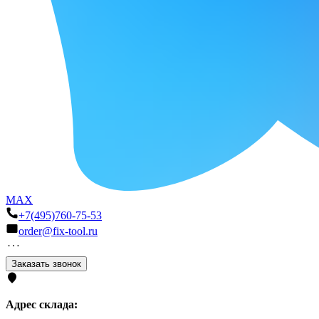
MAX
+7(495)760-75-53
order@fix-tool.ru
Заказать звонок
Адрес склада: