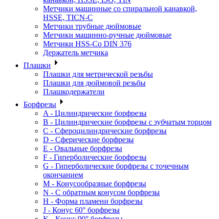
Метчики машинные со спиральной канавкой,
HSSE, TICN-C
Метчики трубные дюймовые
Метчики машинно-ручные дюймовые
Метчики HSS-Co DIN 376
Держатель метчика
Плашки
Плашки для метрической резьбы
Плашки для дюймовой резьбы
Плашкодержатели
Борфрезы
A - Цилиндрические борфрезы
B - Цилиндрические борфрезы с зубчатым торцом
C - Сфероцилиндрические борфрезы
D - Сферические борфрезы
E - Овальные борфрезы
F - Гиперболические борфрезы
G - Гиперболические борфрезы с точечным
окончанием
M - Конусообразные борфрезы
N - С обратным конусом борфрезы
H - Форма пламени борфрезы
J - Конус 60° борфрезы
K - Конус 90° борфрезы