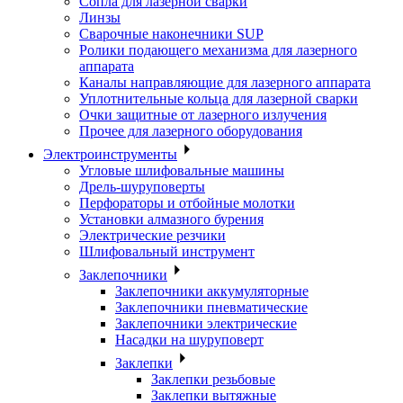
Сопла для лазерной сварки
Линзы
Сварочные наконечники SUP
Ролики подающего механизма для лазерного
аппарата
Каналы направляющие для лазерного аппарата
Уплотнительные кольца для лазерной сварки
Очки защитные от лазерного излучения
Прочее для лазерного оборудования
Электроинструменты
Угловые шлифовальные машины
Дрель-шуруповерты
Перфораторы и отбойные молотки
Установки алмазного бурения
Электрические резчики
Шлифовальный инструмент
Заклепочники
Заклепочники аккумуляторные
Заклепочники пневматические
Заклепочники электрические
Насадки на шуруповерт
Заклепки
Заклепки резьбовые
Заклепки вытяжные