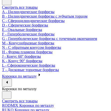
Смотреть все товары
A - Цилиндрические борфрезы
B - Цилиндрические борфрезы с зубчатым торцом
C - Сфероцилиндрические борфрезы
D - Сферические борфрезы
E - Овальные борфрезы
F - Гиперболические борфрезы
G - Гиперболические борфрезы с точечным окончанием
M - Конусообразные борфрезы
N - С обратным конусом борфрезы
H - Форма пламени борфрезы
J - Конус 60° борфрезы
K - Конус 90° борфрезы
L - Сфероконические борфрезы
T - Дисковые торцевые борфрезы
Коронки по металлу
Коронки по металлу
Смотреть все товары
RODMIX Коронки по металлу
RUKO Коронки по металлу