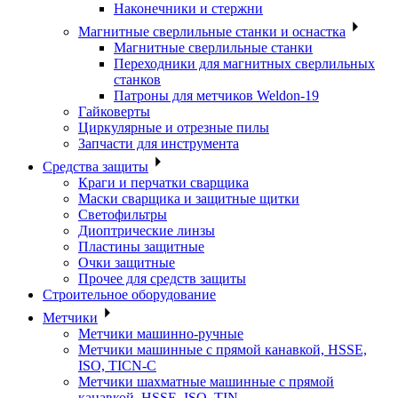
Наконечники и стержни
Магнитные сверлильные станки и оснастка
Магнитные сверлильные станки
Переходники для магнитных сверлильных
станков
Патроны для метчиков Weldon-19
Гайковерты
Циркулярные и отрезные пилы
Запчасти для инструмента
Средства защиты
Краги и перчатки сварщика
Маски сварщика и защитные щитки
Светофильтры
Диоптрические линзы
Пластины защитные
Очки защитные
Прочее для средств защиты
Строительное оборудование
Метчики
Метчики машинно-ручные
Метчики машинные с прямой канавкой, HSSE,
ISO, TICN-C
Метчики шахматные машинные с прямой
канавкой, HSSE, ISO, TIN