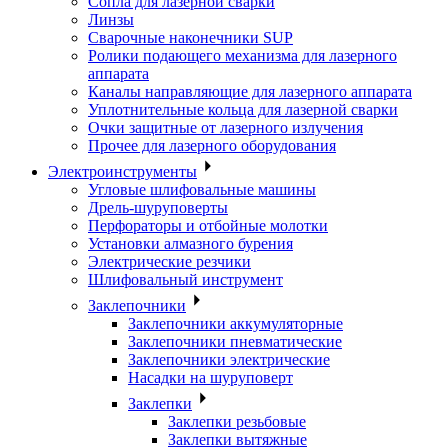
Сопла для лазерной сварки
Линзы
Сварочные наконечники SUP
Ролики подающего механизма для лазерного
аппарата
Каналы направляющие для лазерного аппарата
Уплотнительные кольца для лазерной сварки
Очки защитные от лазерного излучения
Прочее для лазерного оборудования
Электроинструменты
Угловые шлифовальные машины
Дрель-шуруповерты
Перфораторы и отбойные молотки
Установки алмазного бурения
Электрические резчики
Шлифовальный инструмент
Заклепочники
Заклепочники аккумуляторные
Заклепочники пневматические
Заклепочники электрические
Насадки на шуруповерт
Заклепки
Заклепки резьбовые
Заклепки вытяжные