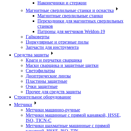
Наконечники и стержни
Магнитные сверлильные станки и оснастка
Магнитные сверлильные станки
Переходники для магнитных сверлильных
станков
Патроны для метчиков Weldon-19
Гайковерты
Циркулярные и отрезные пилы
Запчасти для инструмента
Средства защиты
Краги и перчатки сварщика
Маски сварщика и защитные щитки
Светофильтры
Диоптрические линзы
Пластины защитные
Очки защитные
Прочее для средств защиты
Строительное оборудование
Метчики
Метчики машинно-ручные
Метчики машинные с прямой канавкой, HSSE,
ISO, TICN-C
Метчики шахматные машинные с прямой
канавкой, HSSE, ISO, TIN