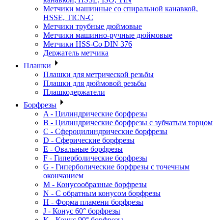
Метчики машинные со спиральной канавкой,
HSSE, TICN-C
Метчики трубные дюймовые
Метчики машинно-ручные дюймовые
Метчики HSS-Co DIN 376
Держатель метчика
Плашки
Плашки для метрической резьбы
Плашки для дюймовой резьбы
Плашкодержатели
Борфрезы
A - Цилиндрические борфрезы
B - Цилиндрические борфрезы с зубчатым торцом
C - Сфероцилиндрические борфрезы
D - Сферические борфрезы
E - Овальные борфрезы
F - Гиперболические борфрезы
G - Гиперболические борфрезы с точечным
окончанием
M - Конусообразные борфрезы
N - С обратным конусом борфрезы
H - Форма пламени борфрезы
J - Конус 60° борфрезы
K - Конус 90° борфрезы