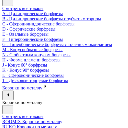
Смотреть все товары
A - Цилиндрические борфрезы
B - Цилиндрические борфрезы с зубчатым торцом
C - Сфероцилиндрические борфрезы
D - Сферические борфрезы
E - Овальные борфрезы
F - Гиперболические борфрезы
G - Гиперболические борфрезы с точечным окончанием
M - Конусообразные борфрезы
N - С обратным конусом борфрезы
H - Форма пламени борфрезы
J - Конус 60° борфрезы
K - Конус 90° борфрезы
L - Сфероконические борфрезы
T - Дисковые торцевые борфрезы
Коронки по металлу
Коронки по металлу
Смотреть все товары
RODMIX Коронки по металлу
RUKO Коронки по металлу