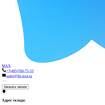
MAX
+7(495)760-75-53
order@fix-tool.ru
Заказать звонок
Адрес склада: