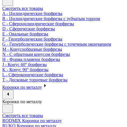
Смотреть все товары
A - Цилиндрические борфрезы
B - Цилиндрические борфрезы с зубчатым торцом
C - Сфероцилиндрические борфрезы
D - Сферические борфрезы
E - Овальные борфрезы
F - Гиперболические борфрезы
G - Гиперболические борфрезы с точечным окончанием
M - Конусообразные борфрезы
N - С обратным конусом борфрезы
H - Форма пламени борфрезы
J - Конус 60° борфрезы
K - Конус 90° борфрезы
L - Сфероконические борфрезы
T - Дисковые торцевые борфрезы
Коронки по металлу
Коронки по металлу
Смотреть все товары
RODMIX Коронки по металлу
RUKO Коронки по металлу