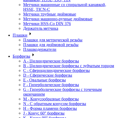
Метчики машинные со спиральной канавкой,
HSSE, TICN-C
Метчики трубные дюймовые
Метчики машинно-ручные дюймовые
Метчики HSS-Co DIN 376
Держатель метчика
Плашки
Плашки для метрической резьбы
Плашки для дюймовой резьбы
Плашкодержатели
Борфрезы
A - Цилиндрические борфрезы
B - Цилиндрические борфрезы с зубчатым торцом
C - Сфероцилиндрические борфрезы
D - Сферические борфрезы
E - Овальные борфрезы
F - Гиперболические борфрезы
G - Гиперболические борфрезы с точечным
окончанием
M - Конусообразные борфрезы
N - С обратным конусом борфрезы
H - Форма пламени борфрезы
J - Конус 60° борфрезы
K - Конус 90° борфрезы