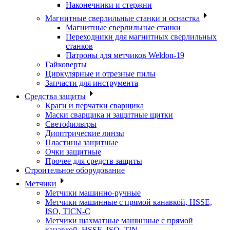
Наконечники и стержни
Магнитные сверлильные станки и оснастка
Магнитные сверлильные станки
Переходники для магнитных сверлильных
станков
Патроны для метчиков Weldon-19
Гайковерты
Циркулярные и отрезные пилы
Запчасти для инструмента
Средства защиты
Краги и перчатки сварщика
Маски сварщика и защитные щитки
Светофильтры
Диоптрические линзы
Пластины защитные
Очки защитные
Прочее для средств защиты
Строительное оборудование
Метчики
Метчики машинно-ручные
Метчики машинные с прямой канавкой, HSSE,
ISO, TICN-C
Метчики шахматные машинные с прямой
канавкой, HSSE, ISO, TIN