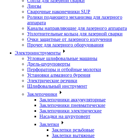
Сопла для лазерной сварки
Линзы
Сварочные наконечники SUP
Ролики подающего механизма для лазерного
аппарата
Каналы направляющие для лазерного аппарата
Уплотнительные кольца для лазерной сварки
Очки защитные от лазерного излучения
Прочее для лазерного оборудования
Электроинструменты
Угловые шлифовальные машины
Дрель-шуруповерты
Перфораторы и отбойные молотки
Установки алмазного бурения
Электрические резчики
Шлифовальный инструмент
Заклепочники
Заклепочники аккумуляторные
Заклепочники пневматические
Заклепочники электрические
Насадки на шуруповерт
Заклепки
Заклепки резьбовые
Заклепки вытяжные