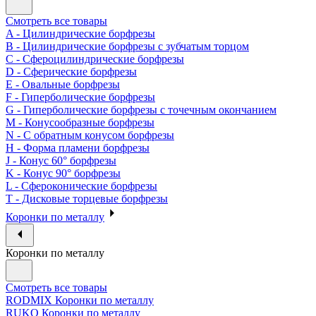
Смотреть все товары
A - Цилиндрические борфрезы
B - Цилиндрические борфрезы с зубчатым торцом
C - Сфероцилиндрические борфрезы
D - Сферические борфрезы
E - Овальные борфрезы
F - Гиперболические борфрезы
G - Гиперболические борфрезы с точечным окончанием
M - Конусообразные борфрезы
N - С обратным конусом борфрезы
H - Форма пламени борфрезы
J - Конус 60° борфрезы
K - Конус 90° борфрезы
L - Сфероконические борфрезы
T - Дисковые торцевые борфрезы
Коронки по металлу
Коронки по металлу
Смотреть все товары
RODMIX Коронки по металлу
RUKO Коронки по металлу