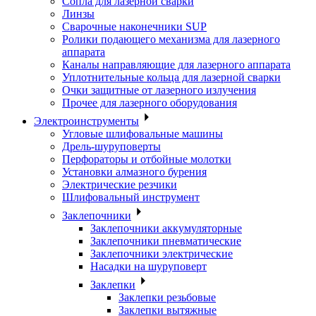
Сопла для лазерной сварки
Линзы
Сварочные наконечники SUP
Ролики подающего механизма для лазерного
аппарата
Каналы направляющие для лазерного аппарата
Уплотнительные кольца для лазерной сварки
Очки защитные от лазерного излучения
Прочее для лазерного оборудования
Электроинструменты
Угловые шлифовальные машины
Дрель-шуруповерты
Перфораторы и отбойные молотки
Установки алмазного бурения
Электрические резчики
Шлифовальный инструмент
Заклепочники
Заклепочники аккумуляторные
Заклепочники пневматические
Заклепочники электрические
Насадки на шуруповерт
Заклепки
Заклепки резьбовые
Заклепки вытяжные