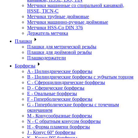
Метчики машинные со спиральной канавкой,
HSSE, TICN-C
Метчики трубные дюймовые
Метчики машинно-ручные дюймовые
Метчики HSS-Co DIN 376
Держатель метчика
Плашки
Плашки для метрической резьбы
Плашки для дюймовой резьбы
Плашкодержатели
Борфрезы
A - Цилиндрические борфрезы
B - Цилиндрические борфрезы с зубчатым торцом
C - Сфероцилиндрические борфрезы
D - Сферические борфрезы
E - Овальные борфрезы
F - Гиперболические борфрезы
G - Гиперболические борфрезы с точечным
окончанием
M - Конусообразные борфрезы
N - С обратным конусом борфрезы
H - Форма пламени борфрезы
J - Конус 60° борфрезы
K - Конус 90° борфрезы