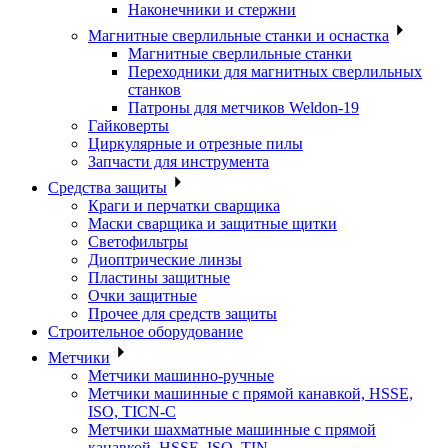
Наконечники и стержни
Магнитные сверлильные станки и оснастка
Магнитные сверлильные станки
Переходники для магнитных сверлильных
станков
Патроны для метчиков Weldon-19
Гайковерты
Циркулярные и отрезные пилы
Запчасти для инструмента
Средства защиты
Краги и перчатки сварщика
Маски сварщика и защитные щитки
Светофильтры
Диоптрические линзы
Пластины защитные
Очки защитные
Прочее для средств защиты
Строительное оборудование
Метчики
Метчики машинно-ручные
Метчики машинные с прямой канавкой, HSSE,
ISO, TICN-C
Метчики шахматные машинные с прямой
канавкой, HSSE, ISO, TIN