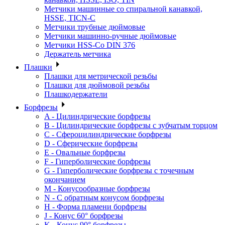
Метчики машинные со спиральной канавкой,
HSSE, TICN-C
Метчики трубные дюймовые
Метчики машинно-ручные дюймовые
Метчики HSS-Co DIN 376
Держатель метчика
Плашки
Плашки для метрической резьбы
Плашки для дюймовой резьбы
Плашкодержатели
Борфрезы
A - Цилиндрические борфрезы
B - Цилиндрические борфрезы с зубчатым торцом
C - Сфероцилиндрические борфрезы
D - Сферические борфрезы
E - Овальные борфрезы
F - Гиперболические борфрезы
G - Гиперболические борфрезы с точечным
окончанием
M - Конусообразные борфрезы
N - С обратным конусом борфрезы
H - Форма пламени борфрезы
J - Конус 60° борфрезы
K - Конус 90° борфрезы