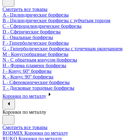
Смотреть все товары
A - Цилиндрические борфрезы
B - Цилиндрические борфрезы с зубчатым торцом
C - Сфероцилиндрические борфрезы
D - Сферические борфрезы
E - Овальные борфрезы
F - Гиперболические борфрезы
G - Гиперболические борфрезы с точечным окончанием
M - Конусообразные борфрезы
N - С обратным конусом борфрезы
H - Форма пламени борфрезы
J - Конус 60° борфрезы
K - Конус 90° борфрезы
L - Сфероконические борфрезы
T - Дисковые торцевые борфрезы
Коронки по металлу
Коронки по металлу
Смотреть все товары
RODMIX Коронки по металлу
RUKO Коронки по металлу