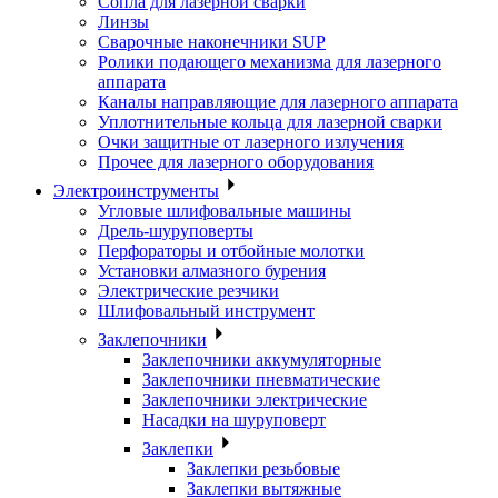
Сопла для лазерной сварки
Линзы
Сварочные наконечники SUP
Ролики подающего механизма для лазерного
аппарата
Каналы направляющие для лазерного аппарата
Уплотнительные кольца для лазерной сварки
Очки защитные от лазерного излучения
Прочее для лазерного оборудования
Электроинструменты
Угловые шлифовальные машины
Дрель-шуруповерты
Перфораторы и отбойные молотки
Установки алмазного бурения
Электрические резчики
Шлифовальный инструмент
Заклепочники
Заклепочники аккумуляторные
Заклепочники пневматические
Заклепочники электрические
Насадки на шуруповерт
Заклепки
Заклепки резьбовые
Заклепки вытяжные