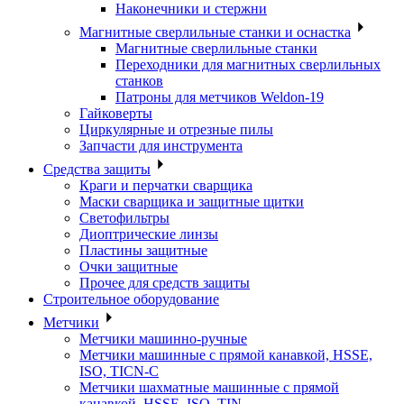
Наконечники и стержни
Магнитные сверлильные станки и оснастка
Магнитные сверлильные станки
Переходники для магнитных сверлильных
станков
Патроны для метчиков Weldon-19
Гайковерты
Циркулярные и отрезные пилы
Запчасти для инструмента
Средства защиты
Краги и перчатки сварщика
Маски сварщика и защитные щитки
Светофильтры
Диоптрические линзы
Пластины защитные
Очки защитные
Прочее для средств защиты
Строительное оборудование
Метчики
Метчики машинно-ручные
Метчики машинные с прямой канавкой, HSSE,
ISO, TICN-C
Метчики шахматные машинные с прямой
канавкой, HSSE, ISO, TIN