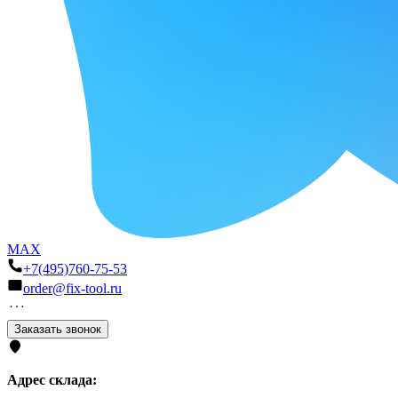
MAX
+7(495)760-75-53
order@fix-tool.ru
Заказать звонок
Адрес склада: