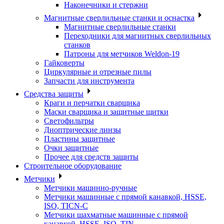
Наконечники и стержни
Магнитные сверлильные станки и оснастка
Магнитные сверлильные станки
Переходники для магнитных сверлильных
станков
Патроны для метчиков Weldon-19
Гайковерты
Циркулярные и отрезные пилы
Запчасти для инструмента
Средства защиты
Краги и перчатки сварщика
Маски сварщика и защитные щитки
Светофильтры
Диоптрические линзы
Пластины защитные
Очки защитные
Прочее для средств защиты
Строительное оборудование
Метчики
Метчики машинно-ручные
Метчики машинные с прямой канавкой, HSSE,
ISO, TICN-C
Метчики шахматные машинные с прямой
канавкой, HSSE, ISO, TIN