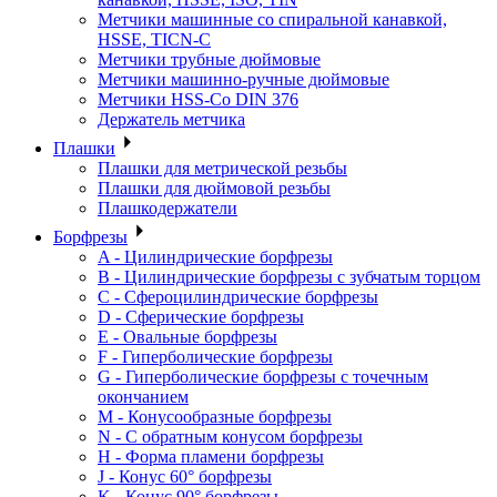
Метчики машинные со спиральной канавкой,
HSSE, TICN-C
Метчики трубные дюймовые
Метчики машинно-ручные дюймовые
Метчики HSS-Co DIN 376
Держатель метчика
Плашки
Плашки для метрической резьбы
Плашки для дюймовой резьбы
Плашкодержатели
Борфрезы
A - Цилиндрические борфрезы
B - Цилиндрические борфрезы с зубчатым торцом
C - Сфероцилиндрические борфрезы
D - Сферические борфрезы
E - Овальные борфрезы
F - Гиперболические борфрезы
G - Гиперболические борфрезы с точечным
окончанием
M - Конусообразные борфрезы
N - С обратным конусом борфрезы
H - Форма пламени борфрезы
J - Конус 60° борфрезы
K - Конус 90° борфрезы