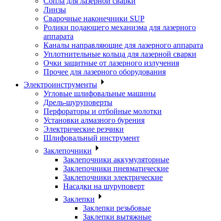
Сопла для лазерной сварки
Линзы
Сварочные наконечники SUP
Ролики подающего механизма для лазерного
аппарата
Каналы направляющие для лазерного аппарата
Уплотнительные кольца для лазерной сварки
Очки защитные от лазерного излучения
Прочее для лазерного оборудования
Электроинструменты
Угловые шлифовальные машины
Дрель-шуруповерты
Перфораторы и отбойные молотки
Установки алмазного бурения
Электрические резчики
Шлифовальный инструмент
Заклепочники
Заклепочники аккумуляторные
Заклепочники пневматические
Заклепочники электрические
Насадки на шуруповерт
Заклепки
Заклепки резьбовые
Заклепки вытяжные