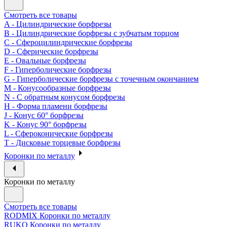
Смотреть все товары
A - Цилиндрические борфрезы
B - Цилиндрические борфрезы с зубчатым торцом
C - Сфероцилиндрические борфрезы
D - Сферические борфрезы
E - Овальные борфрезы
F - Гиперболические борфрезы
G - Гиперболические борфрезы с точечным окончанием
M - Конусообразные борфрезы
N - С обратным конусом борфрезы
H - Форма пламени борфрезы
J - Конус 60° борфрезы
K - Конус 90° борфрезы
L - Сфероконические борфрезы
T - Дисковые торцевые борфрезы
Коронки по металлу
Коронки по металлу
Смотреть все товары
RODMIX Коронки по металлу
RUKO Коронки по металлу