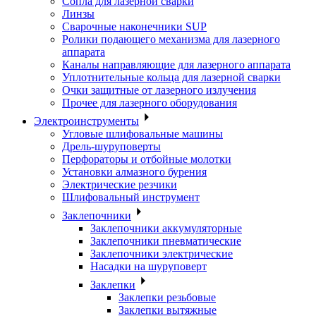
Сопла для лазерной сварки
Линзы
Сварочные наконечники SUP
Ролики подающего механизма для лазерного
аппарата
Каналы направляющие для лазерного аппарата
Уплотнительные кольца для лазерной сварки
Очки защитные от лазерного излучения
Прочее для лазерного оборудования
Электроинструменты
Угловые шлифовальные машины
Дрель-шуруповерты
Перфораторы и отбойные молотки
Установки алмазного бурения
Электрические резчики
Шлифовальный инструмент
Заклепочники
Заклепочники аккумуляторные
Заклепочники пневматические
Заклепочники электрические
Насадки на шуруповерт
Заклепки
Заклепки резьбовые
Заклепки вытяжные