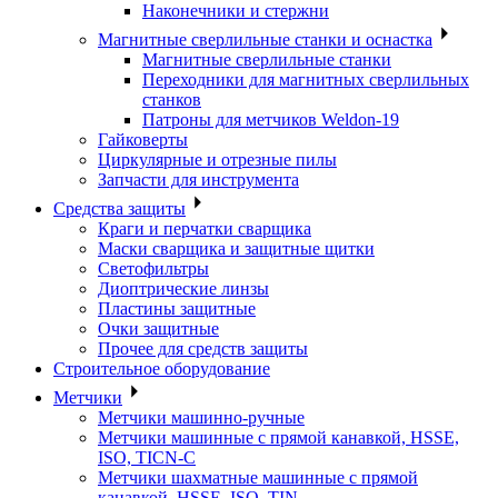
Наконечники и стержни
Магнитные сверлильные станки и оснастка
Магнитные сверлильные станки
Переходники для магнитных сверлильных
станков
Патроны для метчиков Weldon-19
Гайковерты
Циркулярные и отрезные пилы
Запчасти для инструмента
Средства защиты
Краги и перчатки сварщика
Маски сварщика и защитные щитки
Светофильтры
Диоптрические линзы
Пластины защитные
Очки защитные
Прочее для средств защиты
Строительное оборудование
Метчики
Метчики машинно-ручные
Метчики машинные с прямой канавкой, HSSE,
ISO, TICN-C
Метчики шахматные машинные с прямой
канавкой, HSSE, ISO, TIN