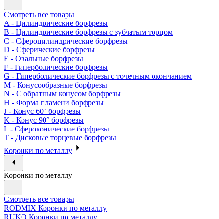
Смотреть все товары
A - Цилиндрические борфрезы
B - Цилиндрические борфрезы с зубчатым торцом
C - Сфероцилиндрические борфрезы
D - Сферические борфрезы
E - Овальные борфрезы
F - Гиперболические борфрезы
G - Гиперболические борфрезы с точечным окончанием
M - Конусообразные борфрезы
N - С обратным конусом борфрезы
H - Форма пламени борфрезы
J - Конус 60° борфрезы
K - Конус 90° борфрезы
L - Сфероконические борфрезы
T - Дисковые торцевые борфрезы
Коронки по металлу
Коронки по металлу
Смотреть все товары
RODMIX Коронки по металлу
RUKO Коронки по металлу