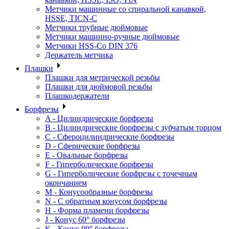
Метчики машинные со спиральной канавкой,
HSSE, TICN-C
Метчики трубные дюймовые
Метчики машинно-ручные дюймовые
Метчики HSS-Co DIN 376
Держатель метчика
Плашки
Плашки для метрической резьбы
Плашки для дюймовой резьбы
Плашкодержатели
Борфрезы
A - Цилиндрические борфрезы
B - Цилиндрические борфрезы с зубчатым торцом
C - Сфероцилиндрические борфрезы
D - Сферические борфрезы
E - Овальные борфрезы
F - Гиперболические борфрезы
G - Гиперболические борфрезы с точечным
окончанием
M - Конусообразные борфрезы
N - С обратным конусом борфрезы
H - Форма пламени борфрезы
J - Конус 60° борфрезы
K - Конус 90° борфрезы