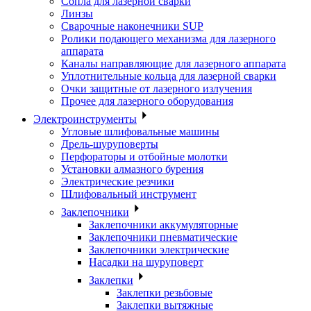
Сопла для лазерной сварки
Линзы
Сварочные наконечники SUP
Ролики подающего механизма для лазерного
аппарата
Каналы направляющие для лазерного аппарата
Уплотнительные кольца для лазерной сварки
Очки защитные от лазерного излучения
Прочее для лазерного оборудования
Электроинструменты
Угловые шлифовальные машины
Дрель-шуруповерты
Перфораторы и отбойные молотки
Установки алмазного бурения
Электрические резчики
Шлифовальный инструмент
Заклепочники
Заклепочники аккумуляторные
Заклепочники пневматические
Заклепочники электрические
Насадки на шуруповерт
Заклепки
Заклепки резьбовые
Заклепки вытяжные