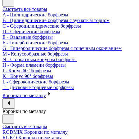
Смотреть все товары
A - Цилиндрические борфрезы
B - Цилиндрические борфрезы с зубчатым торцом
C - Сфероцилиндрические борфрезы
D - Сферические борфрезы
E - Овальные борфрезы
F - Гиперболические борфрезы
G - Гиперболические борфрезы с точечным окончанием
M - Конусообразные борфрезы
N - С обратным конусом борфрезы
H - Форма пламени борфрезы
J - Конус 60° борфрезы
K - Конус 90° борфрезы
L - Сфероконические борфрезы
T - Дисковые торцевые борфрезы
Коронки по металлу
Коронки по металлу
Смотреть все товары
RODMIX Коронки по металлу
RUKO Коронки по металлу