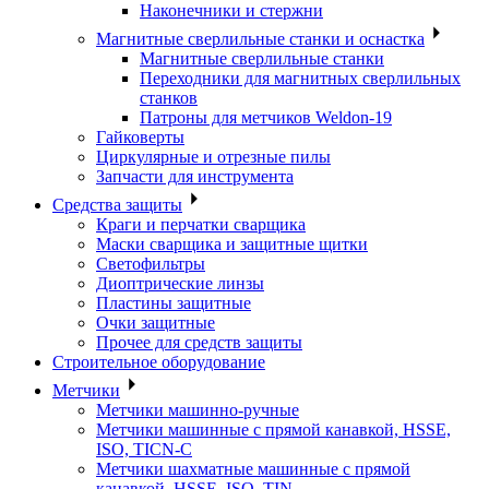
Наконечники и стержни
Магнитные сверлильные станки и оснастка
Магнитные сверлильные станки
Переходники для магнитных сверлильных
станков
Патроны для метчиков Weldon-19
Гайковерты
Циркулярные и отрезные пилы
Запчасти для инструмента
Средства защиты
Краги и перчатки сварщика
Маски сварщика и защитные щитки
Светофильтры
Диоптрические линзы
Пластины защитные
Очки защитные
Прочее для средств защиты
Строительное оборудование
Метчики
Метчики машинно-ручные
Метчики машинные с прямой канавкой, HSSE,
ISO, TICN-C
Метчики шахматные машинные с прямой
канавкой, HSSE, ISO, TIN