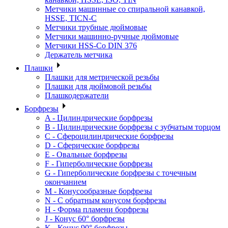
Метчики машинные со спиральной канавкой,
HSSE, TICN-C
Метчики трубные дюймовые
Метчики машинно-ручные дюймовые
Метчики HSS-Co DIN 376
Держатель метчика
Плашки
Плашки для метрической резьбы
Плашки для дюймовой резьбы
Плашкодержатели
Борфрезы
A - Цилиндрические борфрезы
B - Цилиндрические борфрезы с зубчатым торцом
C - Сфероцилиндрические борфрезы
D - Сферические борфрезы
E - Овальные борфрезы
F - Гиперболические борфрезы
G - Гиперболические борфрезы с точечным
окончанием
M - Конусообразные борфрезы
N - С обратным конусом борфрезы
H - Форма пламени борфрезы
J - Конус 60° борфрезы
K - Конус 90° борфрезы