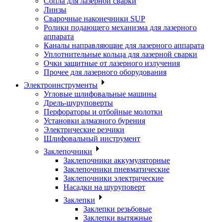
Сопла для лазерной сварки
Линзы
Сварочные наконечники SUP
Ролики подающего механизма для лазерного
аппарата
Каналы направляющие для лазерного аппарата
Уплотнительные кольца для лазерной сварки
Очки защитные от лазерного излучения
Прочее для лазерного оборудования
Электроинструменты
Угловые шлифовальные машины
Дрель-шуруповерты
Перфораторы и отбойные молотки
Установки алмазного бурения
Электрические резчики
Шлифовальный инструмент
Заклепочники
Заклепочники аккумуляторные
Заклепочники пневматические
Заклепочники электрические
Насадки на шуруповерт
Заклепки
Заклепки резьбовые
Заклепки вытяжные