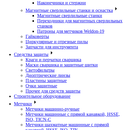
Наконечники и стержни
Магнитные сверлильные станки и оснастка
Магнитные сверлильные станки
Переходники для магнитных сверлильных
станков
Патроны для метчиков Weldon-19
Гайковерты
Циркулярные и отрезные пилы
Запчасти для инструмента
Средства защиты
Краги и перчатки сварщика
Маски сварщика и защитные щитки
Светофильтры
Диоптрические линзы
Пластины защитные
Очки защитные
Прочее для средств защиты
Строительное оборудование
Метчики
Метчики машинно-ручные
Метчики машинные с прямой канавкой, HSSE,
ISO, TICN-C
Метчики шахматные машинные с прямой
канавкой, HSSE, ISO, TIN