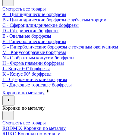
Смотреть все товары
A - Цилиндрические борфрезы
B - Цилиндрические борфрезы с зубчатым торцом
C - Сфероцилиндрические борфрезы
D - Сферические борфрезы
E - Овальные борфрезы
F - Гиперболические борфрезы
G - Гиперболические борфрезы с точечным окончанием
M - Конусообразные борфрезы
N - С обратным конусом борфрезы
H - Форма пламени борфрезы
J - Конус 60° борфрезы
K - Конус 90° борфрезы
L - Сфероконические борфрезы
T - Дисковые торцевые борфрезы
Коронки по металлу
Коронки по металлу
Смотреть все товары
RODMIX Коронки по металлу
RUKO Коронки по металлу