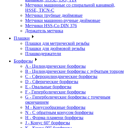
Метчики машинные со спиральной канавкой,
HSSE, TICN-C
Метчики трубные дюймовые
Метчики машинно-ручные дюймовые
Метчики HSS-Co DIN 376
Держатель метчика
Плашки
Плашки для метрической резьбы
Плашки для дюймовой резьбы
Плашкодержатели
Борфрезы
A - Цилиндрические борфрезы
B - Цилиндрические борфрезы с зубчатым торцом
C - Сфероцилиндрические борфрезы
D - Сферические борфрезы
E - Овальные борфрезы
F - Гиперболические борфрезы
G - Гиперболические борфрезы с точечным
окончанием
M - Конусообразные борфрезы
N - С обратным конусом борфрезы
H - Форма пламени борфрезы
J - Конус 60° борфрезы
K - Конус 90° борфрезы