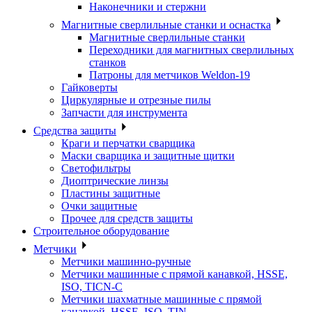
Наконечники и стержни
Магнитные сверлильные станки и оснастка
Магнитные сверлильные станки
Переходники для магнитных сверлильных
станков
Патроны для метчиков Weldon-19
Гайковерты
Циркулярные и отрезные пилы
Запчасти для инструмента
Средства защиты
Краги и перчатки сварщика
Маски сварщика и защитные щитки
Светофильтры
Диоптрические линзы
Пластины защитные
Очки защитные
Прочее для средств защиты
Строительное оборудование
Метчики
Метчики машинно-ручные
Метчики машинные с прямой канавкой, HSSE,
ISO, TICN-C
Метчики шахматные машинные с прямой
канавкой, HSSE, ISO, TIN