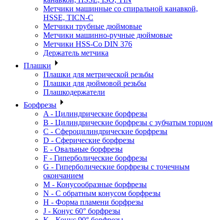
Метчики машинные со спиральной канавкой,
HSSE, TICN-C
Метчики трубные дюймовые
Метчики машинно-ручные дюймовые
Метчики HSS-Co DIN 376
Держатель метчика
Плашки
Плашки для метрической резьбы
Плашки для дюймовой резьбы
Плашкодержатели
Борфрезы
A - Цилиндрические борфрезы
B - Цилиндрические борфрезы с зубчатым торцом
C - Сфероцилиндрические борфрезы
D - Сферические борфрезы
E - Овальные борфрезы
F - Гиперболические борфрезы
G - Гиперболические борфрезы с точечным
окончанием
M - Конусообразные борфрезы
N - С обратным конусом борфрезы
H - Форма пламени борфрезы
J - Конус 60° борфрезы
K - Конус 90° борфрезы