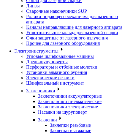
Сопла для лазерной сварки
Линзы
Сварочные наконечники SUP
Ролики подающего механизма для лазерного
аппарата
Каналы направляющие для лазерного аппарата
Уплотнительные кольца для лазерной сварки
Очки защитные от лазерного излучения
Прочее для лазерного оборудования
Электроинструменты
Угловые шлифовальные машины
Дрель-шуруповерты
Перфораторы и отбойные молотки
Установки алмазного бурения
Электрические резчики
Шлифовальный инструмент
Заклепочники
Заклепочники аккумуляторные
Заклепочники пневматические
Заклепочники электрические
Насадки на шуруповерт
Заклепки
Заклепки резьбовые
Заклепки вытяжные