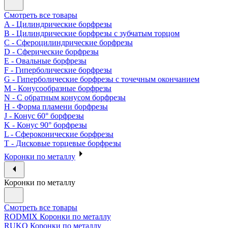
Смотреть все товары
A - Цилиндрические борфрезы
B - Цилиндрические борфрезы с зубчатым торцом
C - Сфероцилиндрические борфрезы
D - Сферические борфрезы
E - Овальные борфрезы
F - Гиперболические борфрезы
G - Гиперболические борфрезы с точечным окончанием
M - Конусообразные борфрезы
N - С обратным конусом борфрезы
H - Форма пламени борфрезы
J - Конус 60° борфрезы
K - Конус 90° борфрезы
L - Сфероконические борфрезы
T - Дисковые торцевые борфрезы
Коронки по металлу
Коронки по металлу
Смотреть все товары
RODMIX Коронки по металлу
RUKO Коронки по металлу