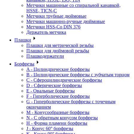
Метчики машинные со спиральной канавкой,
HSSE, TICN-C
Метчики трубные дюймовые
Метчики машинно-ручные дюймовые
Метчики HSS-Co DIN 376
Держатель метчика
Плашки
Плашки для метрической резьбы
Плашки для дюймовой резьбы
Плашкодержатели
Борфрезы
A - Цилиндрические борфрезы
B - Цилиндрические борфрезы с зубчатым торцом
C - Сфероцилиндрические борфрезы
D - Сферические борфрезы
E - Овальные борфрезы
F - Гиперболические борфрезы
G - Гиперболические борфрезы с точечным
окончанием
M - Конусообразные борфрезы
N - С обратным конусом борфрезы
H - Форма пламени борфрезы
J - Конус 60° борфрезы
K - Конус 90° борфрезы