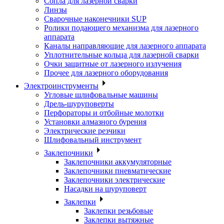
Сопла для лазерной сварки
Линзы
Сварочные наконечники SUP
Ролики подающего механизма для лазерного
аппарата
Каналы направляющие для лазерного аппарата
Уплотнительные кольца для лазерной сварки
Очки защитные от лазерного излучения
Прочее для лазерного оборудования
Электроинструменты
Угловые шлифовальные машины
Дрель-шуруповерты
Перфораторы и отбойные молотки
Установки алмазного бурения
Электрические резчики
Шлифовальный инструмент
Заклепочники
Заклепочники аккумуляторные
Заклепочники пневматические
Заклепочники электрические
Насадки на шуруповерт
Заклепки
Заклепки резьбовые
Заклепки вытяжные