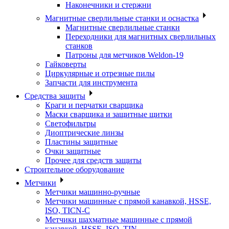
Наконечники и стержни
Магнитные сверлильные станки и оснастка
Магнитные сверлильные станки
Переходники для магнитных сверлильных
станков
Патроны для метчиков Weldon-19
Гайковерты
Циркулярные и отрезные пилы
Запчасти для инструмента
Средства защиты
Краги и перчатки сварщика
Маски сварщика и защитные щитки
Светофильтры
Диоптрические линзы
Пластины защитные
Очки защитные
Прочее для средств защиты
Строительное оборудование
Метчики
Метчики машинно-ручные
Метчики машинные с прямой канавкой, HSSE,
ISO, TICN-C
Метчики шахматные машинные с прямой
канавкой, HSSE, ISO, TIN