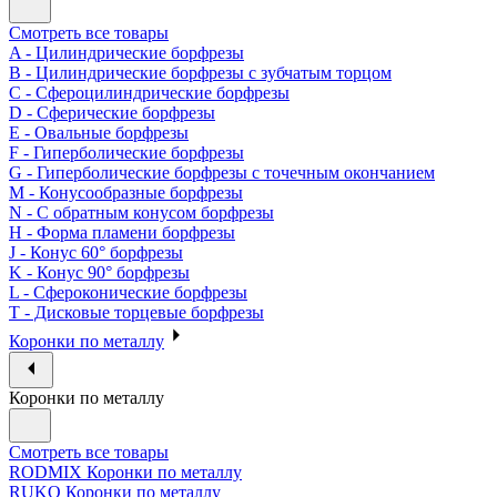
Смотреть все товары
A - Цилиндрические борфрезы
B - Цилиндрические борфрезы с зубчатым торцом
C - Сфероцилиндрические борфрезы
D - Сферические борфрезы
E - Овальные борфрезы
F - Гиперболические борфрезы
G - Гиперболические борфрезы с точечным окончанием
M - Конусообразные борфрезы
N - С обратным конусом борфрезы
H - Форма пламени борфрезы
J - Конус 60° борфрезы
K - Конус 90° борфрезы
L - Сфероконические борфрезы
T - Дисковые торцевые борфрезы
Коронки по металлу
Коронки по металлу
Смотреть все товары
RODMIX Коронки по металлу
RUKO Коронки по металлу