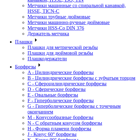
Метчики машинные со спиральной канавкой,
HSSE, TICN-C
Метчики трубные дюймовые
Метчики машинно-ручные дюймовые
Метчики HSS-Co DIN 376
Держатель метчика
Плашки
Плашки для метрической резьбы
Плашки для дюймовой резьбы
Плашкодержатели
Борфрезы
A - Цилиндрические борфрезы
B - Цилиндрические борфрезы с зубчатым торцом
C - Сфероцилиндрические борфрезы
D - Сферические борфрезы
E - Овальные борфрезы
F - Гиперболические борфрезы
G - Гиперболические борфрезы с точечным
окончанием
M - Конусообразные борфрезы
N - С обратным конусом борфрезы
H - Форма пламени борфрезы
J - Конус 60° борфрезы
K - Конус 90° борфрезы