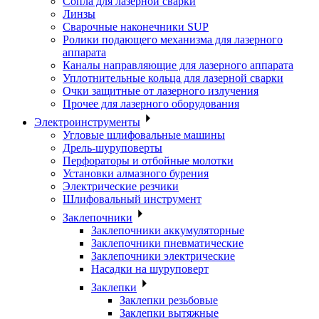
Сопла для лазерной сварки
Линзы
Сварочные наконечники SUP
Ролики подающего механизма для лазерного
аппарата
Каналы направляющие для лазерного аппарата
Уплотнительные кольца для лазерной сварки
Очки защитные от лазерного излучения
Прочее для лазерного оборудования
Электроинструменты
Угловые шлифовальные машины
Дрель-шуруповерты
Перфораторы и отбойные молотки
Установки алмазного бурения
Электрические резчики
Шлифовальный инструмент
Заклепочники
Заклепочники аккумуляторные
Заклепочники пневматические
Заклепочники электрические
Насадки на шуруповерт
Заклепки
Заклепки резьбовые
Заклепки вытяжные