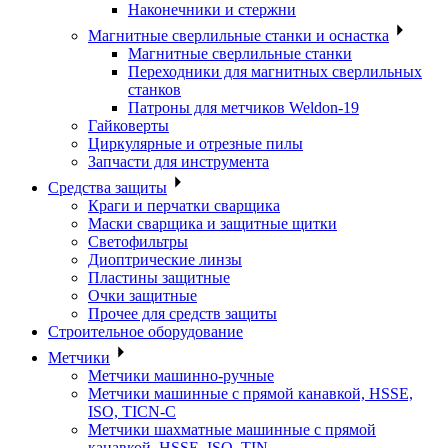
Наконечники и стержни
Магнитные сверлильные станки и оснастка
Магнитные сверлильные станки
Переходники для магнитных сверлильных
станков
Патроны для метчиков Weldon-19
Гайковерты
Циркулярные и отрезные пилы
Запчасти для инструмента
Средства защиты
Краги и перчатки сварщика
Маски сварщика и защитные щитки
Светофильтры
Диоптрические линзы
Пластины защитные
Очки защитные
Прочее для средств защиты
Строительное оборудование
Метчики
Метчики машинно-ручные
Метчики машинные с прямой канавкой, HSSE,
ISO, TICN-C
Метчики шахматные машинные с прямой
канавкой, HSSE, ISO, TIN