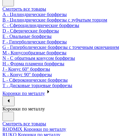
Смотреть все товары
A - Цилиндрические борфрезы
B - Цилиндрические борфрезы с зубчатым торцом
C - Сфероцилиндрические борфрезы
D - Сферические борфрезы
E - Овальные борфрезы
F - Гиперболические борфрезы
G - Гиперболические борфрезы с точечным окончанием
M - Конусообразные борфрезы
N - С обратным конусом борфрезы
H - Форма пламени борфрезы
J - Конус 60° борфрезы
K - Конус 90° борфрезы
L - Сфероконические борфрезы
T - Дисковые торцевые борфрезы
Коронки по металлу
Коронки по металлу
Смотреть все товары
RODMIX Коронки по металлу
RUKO Коронки по металлу