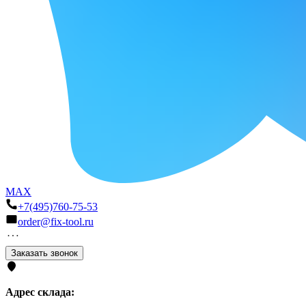
MAX
+7(495)760-75-53
order@fix-tool.ru
Заказать звонок
Адрес склада: