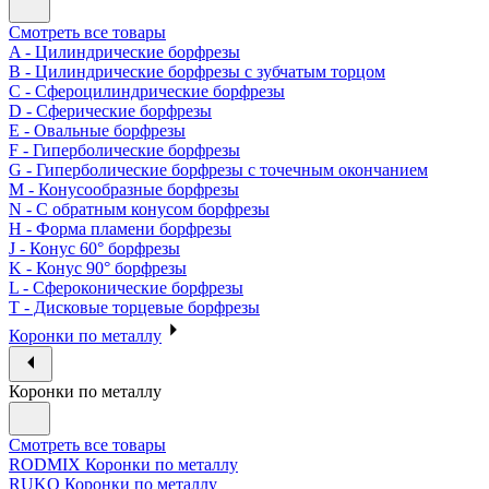
Смотреть все товары
A - Цилиндрические борфрезы
B - Цилиндрические борфрезы с зубчатым торцом
C - Сфероцилиндрические борфрезы
D - Сферические борфрезы
E - Овальные борфрезы
F - Гиперболические борфрезы
G - Гиперболические борфрезы с точечным окончанием
M - Конусообразные борфрезы
N - С обратным конусом борфрезы
H - Форма пламени борфрезы
J - Конус 60° борфрезы
K - Конус 90° борфрезы
L - Сфероконические борфрезы
T - Дисковые торцевые борфрезы
Коронки по металлу
Коронки по металлу
Смотреть все товары
RODMIX Коронки по металлу
RUKO Коронки по металлу