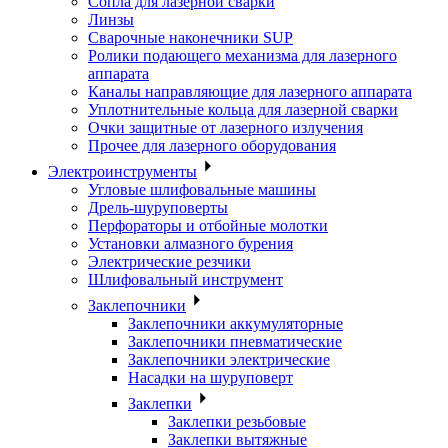
Сопла для лазерной сварки
Линзы
Сварочные наконечники SUP
Ролики подающего механизма для лазерного
аппарата
Каналы направляющие для лазерного аппарата
Уплотнительные кольца для лазерной сварки
Очки защитные от лазерного излучения
Прочее для лазерного оборудования
Электроинструменты
Угловые шлифовальные машины
Дрель-шуруповерты
Перфораторы и отбойные молотки
Установки алмазного бурения
Электрические резчики
Шлифовальный инструмент
Заклепочники
Заклепочники аккумуляторные
Заклепочники пневматические
Заклепочники электрические
Насадки на шуруповерт
Заклепки
Заклепки резьбовые
Заклепки вытяжные