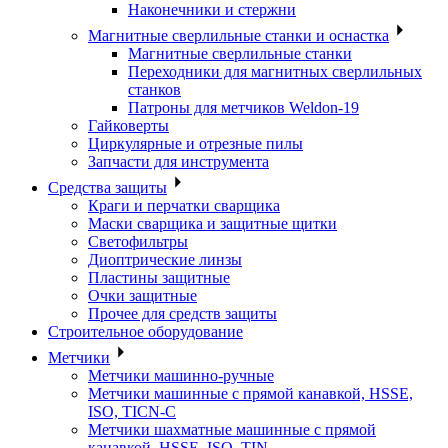
Наконечники и стержни
Магнитные сверлильные станки и оснастка
Магнитные сверлильные станки
Переходники для магнитных сверлильных
станков
Патроны для метчиков Weldon-19
Гайковерты
Циркулярные и отрезные пилы
Запчасти для инструмента
Средства защиты
Краги и перчатки сварщика
Маски сварщика и защитные щитки
Светофильтры
Диоптрические линзы
Пластины защитные
Очки защитные
Прочее для средств защиты
Строительное оборудование
Метчики
Метчики машинно-ручные
Метчики машинные с прямой канавкой, HSSE,
ISO, TICN-C
Метчики шахматные машинные с прямой
канавкой, HSSE, ISO, TIN