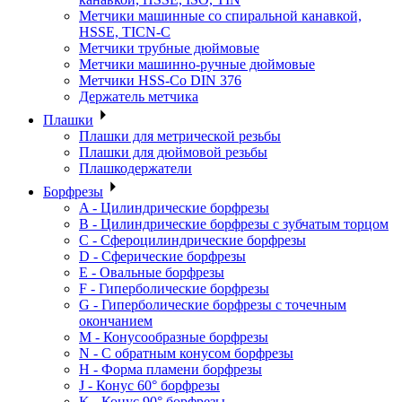
Метчики машинные со спиральной канавкой,
HSSE, TICN-C
Метчики трубные дюймовые
Метчики машинно-ручные дюймовые
Метчики HSS-Co DIN 376
Держатель метчика
Плашки
Плашки для метрической резьбы
Плашки для дюймовой резьбы
Плашкодержатели
Борфрезы
A - Цилиндрические борфрезы
B - Цилиндрические борфрезы с зубчатым торцом
C - Сфероцилиндрические борфрезы
D - Сферические борфрезы
E - Овальные борфрезы
F - Гиперболические борфрезы
G - Гиперболические борфрезы с точечным
окончанием
M - Конусообразные борфрезы
N - С обратным конусом борфрезы
H - Форма пламени борфрезы
J - Конус 60° борфрезы
K - Конус 90° борфрезы