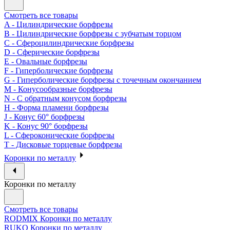
Смотреть все товары
A - Цилиндрические борфрезы
B - Цилиндрические борфрезы с зубчатым торцом
C - Сфероцилиндрические борфрезы
D - Сферические борфрезы
E - Овальные борфрезы
F - Гиперболические борфрезы
G - Гиперболические борфрезы с точечным окончанием
M - Конусообразные борфрезы
N - С обратным конусом борфрезы
H - Форма пламени борфрезы
J - Конус 60° борфрезы
K - Конус 90° борфрезы
L - Сфероконические борфрезы
T - Дисковые торцевые борфрезы
Коронки по металлу
Коронки по металлу
Смотреть все товары
RODMIX Коронки по металлу
RUKO Коронки по металлу