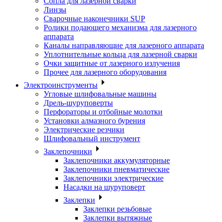
Сопла для лазерной сварки
Линзы
Сварочные наконечники SUP
Ролики подающего механизма для лазерного
аппарата
Каналы направляющие для лазерного аппарата
Уплотнительные кольца для лазерной сварки
Очки защитные от лазерного излучения
Прочее для лазерного оборудования
Электроинструменты
Угловые шлифовальные машины
Дрель-шуруповерты
Перфораторы и отбойные молотки
Установки алмазного бурения
Электрические резчики
Шлифовальный инструмент
Заклепочники
Заклепочники аккумуляторные
Заклепочники пневматические
Заклепочники электрические
Насадки на шуруповерт
Заклепки
Заклепки резьбовые
Заклепки вытяжные