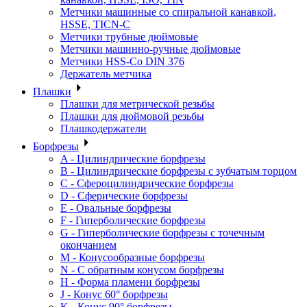
Метчики машинные со спиральной канавкой,
HSSE, TICN-C
Метчики трубные дюймовые
Метчики машинно-ручные дюймовые
Метчики HSS-Co DIN 376
Держатель метчика
Плашки
Плашки для метрической резьбы
Плашки для дюймовой резьбы
Плашкодержатели
Борфрезы
A - Цилиндрические борфрезы
B - Цилиндрические борфрезы с зубчатым торцом
C - Сфероцилиндрические борфрезы
D - Сферические борфрезы
E - Овальные борфрезы
F - Гиперболические борфрезы
G - Гиперболические борфрезы с точечным
окончанием
M - Конусообразные борфрезы
N - С обратным конусом борфрезы
H - Форма пламени борфрезы
J - Конус 60° борфрезы
K - Конус 90° борфрезы