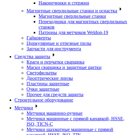
Наконечники и стержни
Магнитные сверлильные станки и оснастка
Магнитные сверлильные станки
Переходники для магнитных сверлильных
станков
Патроны для метчиков Weldon-19
Гайковерты
Циркулярные и отрезные пилы
Запчасти для инструмента
Средства защиты
Краги и перчатки сварщика
Маски сварщика и защитные щитки
Светофильтры
Диоптрические линзы
Пластины защитные
Очки защитные
Прочее для средств защиты
Строительное оборудование
Метчики
Метчики машинно-ручные
Метчики машинные с прямой канавкой, HSSE,
ISO, TICN-C
Метчики шахматные машинные с прямой
канавкой, HSSE, ISO, TIN