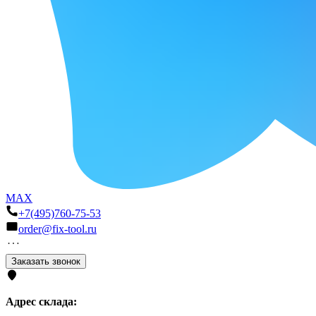
MAX
+7(495)760-75-53
order@fix-tool.ru
Заказать звонок
Адрес склада: