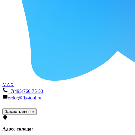
MAX
+7(495)760-75-53
order@fix-tool.ru
Заказать звонок
Адрес склада: