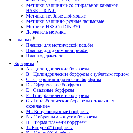
Метчики машинные со спиральной канавкой,
HSSE, TICN-C
Метчики трубные дюймовые
Метчики машинно-ручные дюймовые
Метчики HSS-Co DIN 376
Держатель метчика
Плашки
Плашки для метрической резьбы
Плашки для дюймовой резьбы
Плашкодержатели
Борфрезы
A - Цилиндрические борфрезы
B - Цилиндрические борфрезы с зубчатым торцом
C - Сфероцилиндрические борфрезы
D - Сферические борфрезы
E - Овальные борфрезы
F - Гиперболические борфрезы
G - Гиперболические борфрезы с точечным
окончанием
M - Конусообразные борфрезы
N - С обратным конусом борфрезы
H - Форма пламени борфрезы
J - Конус 60° борфрезы
K - Конус 90° борфрезы