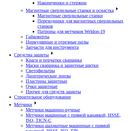
Наконечники и стержни
Магнитные сверлильные станки и оснастка
Магнитные сверлильные станки
Переходники для магнитных сверлильных
станков
Патроны для метчиков Weldon-19
Гайковерты
Циркулярные и отрезные пилы
Запчасти для инструмента
Средства защиты
Краги и перчатки сварщика
Маски сварщика и защитные щитки
Светофильтры
Диоптрические линзы
Пластины защитные
Очки защитные
Прочее для средств защиты
Строительное оборудование
Метчики
Метчики машинно-ручные
Метчики машинные с прямой канавкой, HSSE,
ISO, TICN-C
Метчики шахматные машинные с прямой
канавкой, HSSE, ISO, TIN