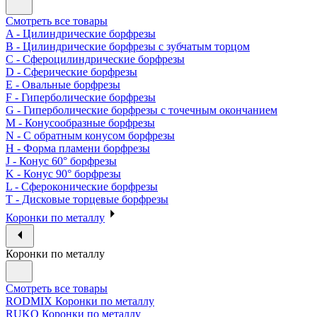
Смотреть все товары
A - Цилиндрические борфрезы
B - Цилиндрические борфрезы с зубчатым торцом
C - Сфероцилиндрические борфрезы
D - Сферические борфрезы
E - Овальные борфрезы
F - Гиперболические борфрезы
G - Гиперболические борфрезы с точечным окончанием
M - Конусообразные борфрезы
N - С обратным конусом борфрезы
H - Форма пламени борфрезы
J - Конус 60° борфрезы
K - Конус 90° борфрезы
L - Сфероконические борфрезы
T - Дисковые торцевые борфрезы
Коронки по металлу
Коронки по металлу
Смотреть все товары
RODMIX Коронки по металлу
RUKO Коронки по металлу