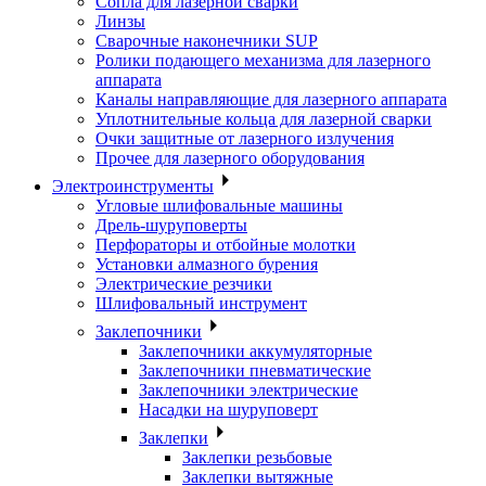
Сопла для лазерной сварки
Линзы
Сварочные наконечники SUP
Ролики подающего механизма для лазерного
аппарата
Каналы направляющие для лазерного аппарата
Уплотнительные кольца для лазерной сварки
Очки защитные от лазерного излучения
Прочее для лазерного оборудования
Электроинструменты
Угловые шлифовальные машины
Дрель-шуруповерты
Перфораторы и отбойные молотки
Установки алмазного бурения
Электрические резчики
Шлифовальный инструмент
Заклепочники
Заклепочники аккумуляторные
Заклепочники пневматические
Заклепочники электрические
Насадки на шуруповерт
Заклепки
Заклепки резьбовые
Заклепки вытяжные