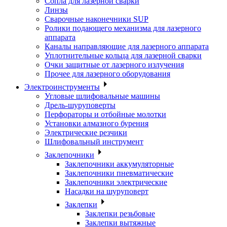
Сопла для лазерной сварки
Линзы
Сварочные наконечники SUP
Ролики подающего механизма для лазерного
аппарата
Каналы направляющие для лазерного аппарата
Уплотнительные кольца для лазерной сварки
Очки защитные от лазерного излучения
Прочее для лазерного оборудования
Электроинструменты
Угловые шлифовальные машины
Дрель-шуруповерты
Перфораторы и отбойные молотки
Установки алмазного бурения
Электрические резчики
Шлифовальный инструмент
Заклепочники
Заклепочники аккумуляторные
Заклепочники пневматические
Заклепочники электрические
Насадки на шуруповерт
Заклепки
Заклепки резьбовые
Заклепки вытяжные