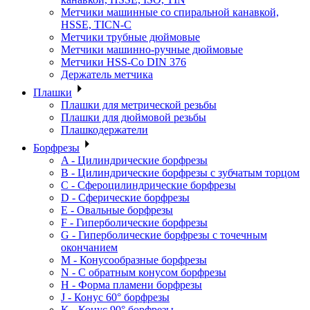
Метчики машинные со спиральной канавкой,
HSSE, TICN-C
Метчики трубные дюймовые
Метчики машинно-ручные дюймовые
Метчики HSS-Co DIN 376
Держатель метчика
Плашки
Плашки для метрической резьбы
Плашки для дюймовой резьбы
Плашкодержатели
Борфрезы
A - Цилиндрические борфрезы
B - Цилиндрические борфрезы с зубчатым торцом
C - Сфероцилиндрические борфрезы
D - Сферические борфрезы
E - Овальные борфрезы
F - Гиперболические борфрезы
G - Гиперболические борфрезы с точечным
окончанием
M - Конусообразные борфрезы
N - С обратным конусом борфрезы
H - Форма пламени борфрезы
J - Конус 60° борфрезы
K - Конус 90° борфрезы