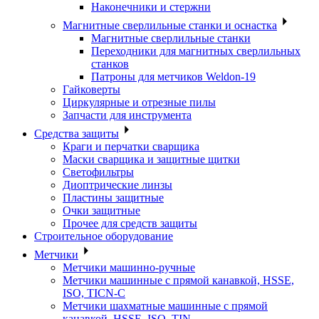
Наконечники и стержни
Магнитные сверлильные станки и оснастка
Магнитные сверлильные станки
Переходники для магнитных сверлильных
станков
Патроны для метчиков Weldon-19
Гайковерты
Циркулярные и отрезные пилы
Запчасти для инструмента
Средства защиты
Краги и перчатки сварщика
Маски сварщика и защитные щитки
Светофильтры
Диоптрические линзы
Пластины защитные
Очки защитные
Прочее для средств защиты
Строительное оборудование
Метчики
Метчики машинно-ручные
Метчики машинные с прямой канавкой, HSSE,
ISO, TICN-C
Метчики шахматные машинные с прямой
канавкой, HSSE, ISO, TIN