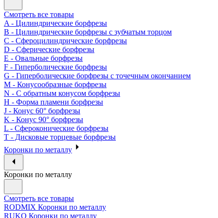
Смотреть все товары
A - Цилиндрические борфрезы
B - Цилиндрические борфрезы с зубчатым торцом
C - Сфероцилиндрические борфрезы
D - Сферические борфрезы
E - Овальные борфрезы
F - Гиперболические борфрезы
G - Гиперболические борфрезы с точечным окончанием
M - Конусообразные борфрезы
N - С обратным конусом борфрезы
H - Форма пламени борфрезы
J - Конус 60° борфрезы
K - Конус 90° борфрезы
L - Сфероконические борфрезы
T - Дисковые торцевые борфрезы
Коронки по металлу
Коронки по металлу
Смотреть все товары
RODMIX Коронки по металлу
RUKO Коронки по металлу