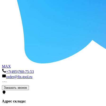
MAX
+7(495)760-75-53
order@fix-tool.ru
Заказать звонок
Адрес склада: