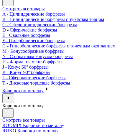
Смотреть все товары
A - Цилиндрические борфрезы
B - Цилиндрические борфрезы с зубчатым торцом
C - Сфероцилиндрические борфрезы
D - Сферические борфрезы
E - Овальные борфрезы
F - Гиперболические борфрезы
G - Гиперболические борфрезы с точечным окончанием
M - Конусообразные борфрезы
N - С обратным конусом борфрезы
H - Форма пламени борфрезы
J - Конус 60° борфрезы
K - Конус 90° борфрезы
L - Сфероконические борфрезы
T - Дисковые торцевые борфрезы
Коронки по металлу
Коронки по металлу
Смотреть все товары
RODMIX Коронки по металлу
RUKO Коронки по металлу