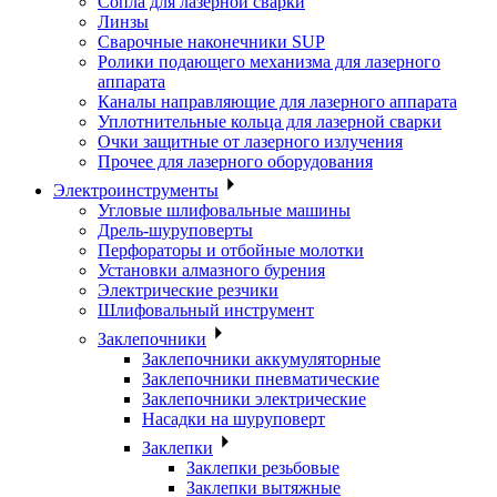
Сопла для лазерной сварки
Линзы
Сварочные наконечники SUP
Ролики подающего механизма для лазерного
аппарата
Каналы направляющие для лазерного аппарата
Уплотнительные кольца для лазерной сварки
Очки защитные от лазерного излучения
Прочее для лазерного оборудования
Электроинструменты
Угловые шлифовальные машины
Дрель-шуруповерты
Перфораторы и отбойные молотки
Установки алмазного бурения
Электрические резчики
Шлифовальный инструмент
Заклепочники
Заклепочники аккумуляторные
Заклепочники пневматические
Заклепочники электрические
Насадки на шуруповерт
Заклепки
Заклепки резьбовые
Заклепки вытяжные