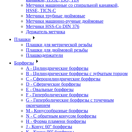
Метчики машинные со спиральной канавкой,
HSSE, TICN-C
Метчики трубные дюймовые
Метчики машинно-ручные дюймовые
Метчики HSS-Co DIN 376
Держатель метчика
Плашки
Плашки для метрической резьбы
Плашки для дюймовой резьбы
Плашкодержатели
Борфрезы
A - Цилиндрические борфрезы
B - Цилиндрические борфрезы с зубчатым торцом
C - Сфероцилиндрические борфрезы
D - Сферические борфрезы
E - Овальные борфрезы
F - Гиперболические борфрезы
G - Гиперболические борфрезы с точечным
окончанием
M - Конусообразные борфрезы
N - С обратным конусом борфрезы
H - Форма пламени борфрезы
J - Конус 60° борфрезы
K - Конус 90° борфрезы