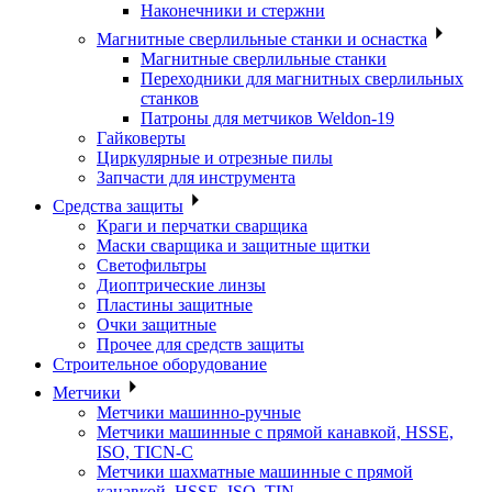
Наконечники и стержни
Магнитные сверлильные станки и оснастка
Магнитные сверлильные станки
Переходники для магнитных сверлильных
станков
Патроны для метчиков Weldon-19
Гайковерты
Циркулярные и отрезные пилы
Запчасти для инструмента
Средства защиты
Краги и перчатки сварщика
Маски сварщика и защитные щитки
Светофильтры
Диоптрические линзы
Пластины защитные
Очки защитные
Прочее для средств защиты
Строительное оборудование
Метчики
Метчики машинно-ручные
Метчики машинные с прямой канавкой, HSSE,
ISO, TICN-C
Метчики шахматные машинные с прямой
канавкой, HSSE, ISO, TIN