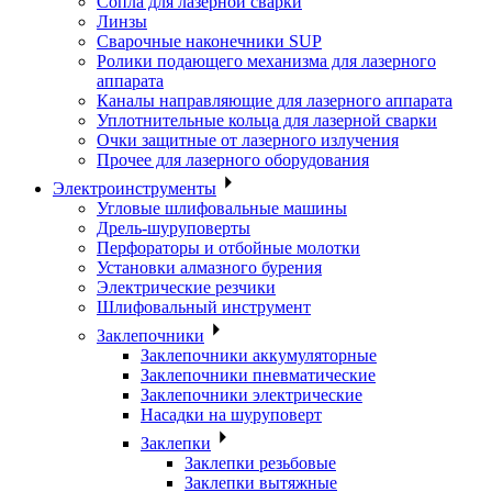
Сопла для лазерной сварки
Линзы
Сварочные наконечники SUP
Ролики подающего механизма для лазерного
аппарата
Каналы направляющие для лазерного аппарата
Уплотнительные кольца для лазерной сварки
Очки защитные от лазерного излучения
Прочее для лазерного оборудования
Электроинструменты
Угловые шлифовальные машины
Дрель-шуруповерты
Перфораторы и отбойные молотки
Установки алмазного бурения
Электрические резчики
Шлифовальный инструмент
Заклепочники
Заклепочники аккумуляторные
Заклепочники пневматические
Заклепочники электрические
Насадки на шуруповерт
Заклепки
Заклепки резьбовые
Заклепки вытяжные