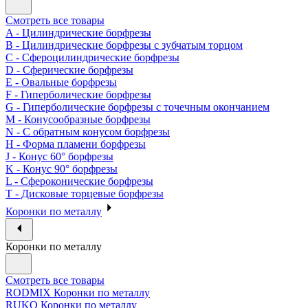
Смотреть все товары
A - Цилиндрические борфрезы
B - Цилиндрические борфрезы с зубчатым торцом
C - Сфероцилиндрические борфрезы
D - Сферические борфрезы
E - Овальные борфрезы
F - Гиперболические борфрезы
G - Гиперболические борфрезы с точечным окончанием
M - Конусообразные борфрезы
N - С обратным конусом борфрезы
H - Форма пламени борфрезы
J - Конус 60° борфрезы
K - Конус 90° борфрезы
L - Сфероконические борфрезы
T - Дисковые торцевые борфрезы
Коронки по металлу
Коронки по металлу
Смотреть все товары
RODMIX Коронки по металлу
RUKO Коронки по металлу