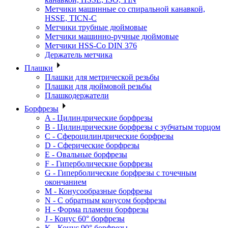
Метчики машинные со спиральной канавкой,
HSSE, TICN-C
Метчики трубные дюймовые
Метчики машинно-ручные дюймовые
Метчики HSS-Co DIN 376
Держатель метчика
Плашки
Плашки для метрической резьбы
Плашки для дюймовой резьбы
Плашкодержатели
Борфрезы
A - Цилиндрические борфрезы
B - Цилиндрические борфрезы с зубчатым торцом
C - Сфероцилиндрические борфрезы
D - Сферические борфрезы
E - Овальные борфрезы
F - Гиперболические борфрезы
G - Гиперболические борфрезы с точечным
окончанием
M - Конусообразные борфрезы
N - С обратным конусом борфрезы
H - Форма пламени борфрезы
J - Конус 60° борфрезы
K - Конус 90° борфрезы