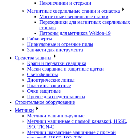
Наконечники и стержни
Магнитные сверлильные станки и оснастка
Магнитные сверлильные станки
Переходники для магнитных сверлильных
станков
Патроны для метчиков Weldon-19
Гайковерты
Циркулярные и отрезные пилы
Запчасти для инструмента
Средства защиты
Краги и перчатки сварщика
Маски сварщика и защитные щитки
Светофильтры
Диоптрические линзы
Пластины защитные
Очки защитные
Прочее для средств защиты
Строительное оборудование
Метчики
Метчики машинно-ручные
Метчики машинные с прямой канавкой, HSSE,
ISO, TICN-C
Метчики шахматные машинные с прямой
канавкой, HSSE, ISO, TIN