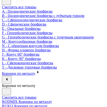
Смотреть все товары
A - Цилиндрические борфрезы
B - Цилиндрические борфрезы с зубчатым торцом
C - Сфероцилиндрические борфрезы
D - Сферические борфрезы
E - Овальные борфрезы
F - Гиперболические борфрезы
G - Гиперболические борфрезы с точечным окончанием
M - Конусообразные борфрезы
N - С обратным конусом борфрезы
H - Форма пламени борфрезы
J - Конус 60° борфрезы
K - Конус 90° борфрезы
L - Сфероконические борфрезы
T - Дисковые торцевые борфрезы
Коронки по металлу
Коронки по металлу
Смотреть все товары
RODMIX Коронки по металлу
RUKO Коронки по металлу