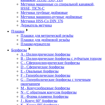
Метчики машинные со спиральной канавкой,
HSSE, TICN-C
Метчики трубные дюймовые
Метчики машинно-ручные дюймовые
Метчики HSS-Co DIN 376
Держатель метчика
Плашки
Плашки для метрической резьбы
Плашки для дюймовой резьбы
Плашкодержатели
Борфрезы
A - Цилиндрические борфрезы
B - Цилиндрические борфрезы с зубчатым торцом
C - Сфероцилиндрические борфрезы
D - Сферические борфрезы
E - Овальные борфрезы
F - Гиперболические борфрезы
G - Гиперболические борфрезы с точечным
окончанием
M - Конусообразные борфрезы
N - С обратным конусом борфрезы
H - Форма пламени борфрезы
J - Конус 60° борфрезы
K - Конус 90° борфрезы