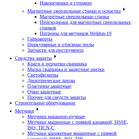
Наконечники и стержни
Магнитные сверлильные станки и оснастка
Магнитные сверлильные станки
Переходники для магнитных сверлильных
станков
Патроны для метчиков Weldon-19
Гайковерты
Циркулярные и отрезные пилы
Запчасти для инструмента
Средства защиты
Краги и перчатки сварщика
Маски сварщика и защитные щитки
Светофильтры
Диоптрические линзы
Пластины защитные
Очки защитные
Прочее для средств защиты
Строительное оборудование
Метчики
Метчики машинно-ручные
Метчики машинные с прямой канавкой, HSSE,
ISO, TICN-C
Метчики шахматные машинные с прямой
канавкой, HSSE, ISO, TIN