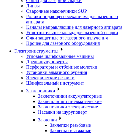
Сопла для лазерной сварки
Линзы
Сварочные наконечники SUP
Ролики подающего механизма для лазерного
аппарата
Каналы направляющие для лазерного аппарата
Уплотнительные кольца для лазерной сварки
Очки защитные от лазерного излучения
Прочее для лазерного оборудования
Электроинструменты
Угловые шлифовальные машины
Дрель-шуруповерты
Перфораторы и отбойные молотки
Установки алмазного бурения
Электрические резчики
Шлифовальный инструмент
Заклепочники
Заклепочники аккумуляторные
Заклепочники пневматические
Заклепочники электрические
Насадки на шуруповерт
Заклепки
Заклепки резьбовые
Заклепки вытяжные