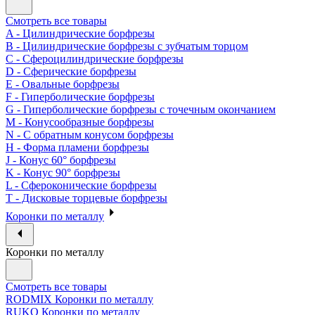
Смотреть все товары
A - Цилиндрические борфрезы
B - Цилиндрические борфрезы с зубчатым торцом
C - Сфероцилиндрические борфрезы
D - Сферические борфрезы
E - Овальные борфрезы
F - Гиперболические борфрезы
G - Гиперболические борфрезы с точечным окончанием
M - Конусообразные борфрезы
N - С обратным конусом борфрезы
H - Форма пламени борфрезы
J - Конус 60° борфрезы
K - Конус 90° борфрезы
L - Сфероконические борфрезы
T - Дисковые торцевые борфрезы
Коронки по металлу
Коронки по металлу
Смотреть все товары
RODMIX Коронки по металлу
RUKO Коронки по металлу