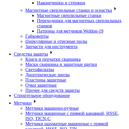
Наконечники и стержни
Магнитные сверлильные станки и оснастка
Магнитные сверлильные станки
Переходники для магнитных сверлильных
станков
Патроны для метчиков Weldon-19
Гайковерты
Циркулярные и отрезные пилы
Запчасти для инструмента
Средства защиты
Краги и перчатки сварщика
Маски сварщика и защитные щитки
Светофильтры
Диоптрические линзы
Пластины защитные
Очки защитные
Прочее для средств защиты
Строительное оборудование
Метчики
Метчики машинно-ручные
Метчики машинные с прямой канавкой, HSSE,
ISO, TICN-C
Метчики шахматные машинные с прямой
канавкой, HSSE, ISO, TIN