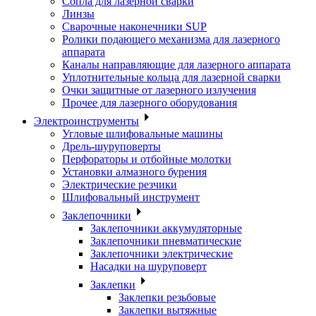
Сопла для лазерной сварки
Линзы
Сварочные наконечники SUP
Ролики подающего механизма для лазерного
аппарата
Каналы направляющие для лазерного аппарата
Уплотнительные кольца для лазерной сварки
Очки защитные от лазерного излучения
Прочее для лазерного оборудования
Электроинструменты
Угловые шлифовальные машины
Дрель-шуруповерты
Перфораторы и отбойные молотки
Установки алмазного бурения
Электрические резчики
Шлифовальный инструмент
Заклепочники
Заклепочники аккумуляторные
Заклепочники пневматические
Заклепочники электрические
Насадки на шуруповерт
Заклепки
Заклепки резьбовые
Заклепки вытяжные