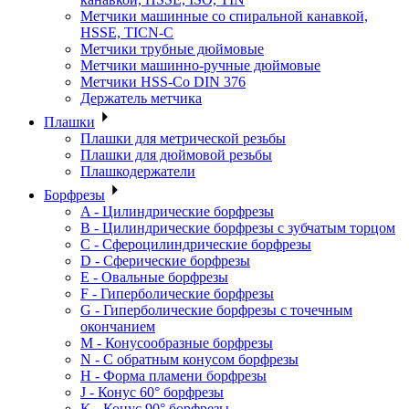
Метчики машинные со спиральной канавкой,
HSSE, TICN-C
Метчики трубные дюймовые
Метчики машинно-ручные дюймовые
Метчики HSS-Co DIN 376
Держатель метчика
Плашки
Плашки для метрической резьбы
Плашки для дюймовой резьбы
Плашкодержатели
Борфрезы
A - Цилиндрические борфрезы
B - Цилиндрические борфрезы с зубчатым торцом
C - Сфероцилиндрические борфрезы
D - Сферические борфрезы
E - Овальные борфрезы
F - Гиперболические борфрезы
G - Гиперболические борфрезы с точечным
окончанием
M - Конусообразные борфрезы
N - С обратным конусом борфрезы
H - Форма пламени борфрезы
J - Конус 60° борфрезы
K - Конус 90° борфрезы