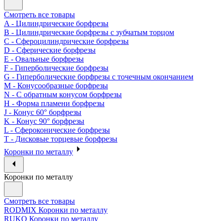
Смотреть все товары
A - Цилиндрические борфрезы
B - Цилиндрические борфрезы с зубчатым торцом
C - Сфероцилиндрические борфрезы
D - Сферические борфрезы
E - Овальные борфрезы
F - Гиперболические борфрезы
G - Гиперболические борфрезы с точечным окончанием
M - Конусообразные борфрезы
N - С обратным конусом борфрезы
H - Форма пламени борфрезы
J - Конус 60° борфрезы
K - Конус 90° борфрезы
L - Сфероконические борфрезы
T - Дисковые торцевые борфрезы
Коронки по металлу
Коронки по металлу
Смотреть все товары
RODMIX Коронки по металлу
RUKO Коронки по металлу