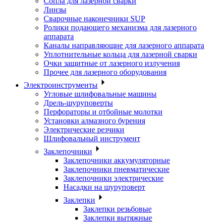
Сопла для лазерной сварки
Линзы
Сварочные наконечники SUP
Ролики подающего механизма для лазерного
аппарата
Каналы направляющие для лазерного аппарата
Уплотнительные кольца для лазерной сварки
Очки защитные от лазерного излучения
Прочее для лазерного оборудования
Электроинструменты
Угловые шлифовальные машины
Дрель-шуруповерты
Перфораторы и отбойные молотки
Установки алмазного бурения
Электрические резчики
Шлифовальный инструмент
Заклепочники
Заклепочники аккумуляторные
Заклепочники пневматические
Заклепочники электрические
Насадки на шуруповерт
Заклепки
Заклепки резьбовые
Заклепки вытяжные