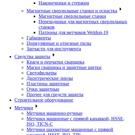
Наконечники и стержни
Магнитные сверлильные станки и оснастка
Магнитные сверлильные станки
Переходники для магнитных сверлильных
станков
Патроны для метчиков Weldon-19
Гайковерты
Циркулярные и отрезные пилы
Запчасти для инструмента
Средства защиты
Краги и перчатки сварщика
Маски сварщика и защитные щитки
Светофильтры
Диоптрические линзы
Пластины защитные
Очки защитные
Прочее для средств защиты
Строительное оборудование
Метчики
Метчики машинно-ручные
Метчики машинные с прямой канавкой, HSSE,
ISO, TICN-C
Метчики шахматные машинные с прямой
канавкой, HSSE, ISO, TIN