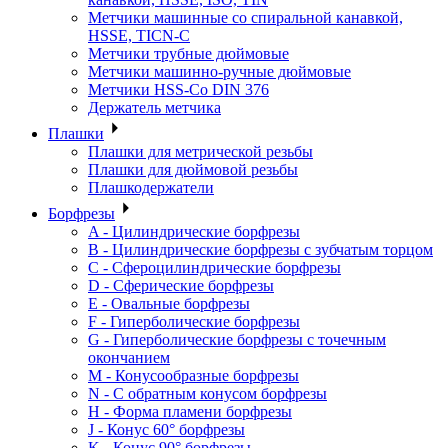
Метчики машинные со спиральной канавкой,
HSSE, TICN-C
Метчики трубные дюймовые
Метчики машинно-ручные дюймовые
Метчики HSS-Co DIN 376
Держатель метчика
Плашки
Плашки для метрической резьбы
Плашки для дюймовой резьбы
Плашкодержатели
Борфрезы
A - Цилиндрические борфрезы
B - Цилиндрические борфрезы с зубчатым торцом
C - Сфероцилиндрические борфрезы
D - Сферические борфрезы
E - Овальные борфрезы
F - Гиперболические борфрезы
G - Гиперболические борфрезы с точечным
окончанием
M - Конусообразные борфрезы
N - С обратным конусом борфрезы
H - Форма пламени борфрезы
J - Конус 60° борфрезы
K - Конус 90° борфрезы