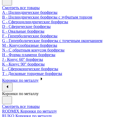
Смотреть все товары
A - Цилиндрические борфрезы
B - Цилиндрические борфрезы с зубчатым торцом
C - Сфероцилиндрические борфрезы
D - Сферические борфрезы
E - Овальные борфрезы
F - Гиперболические борфрезы
G - Гиперболические борфрезы с точечным окончанием
M - Конусообразные борфрезы
N - С обратным конусом борфрезы
H - Форма пламени борфрезы
J - Конус 60° борфрезы
K - Конус 90° борфрезы
L - Сфероконические борфрезы
T - Дисковые торцевые борфрезы
Коронки по металлу
Коронки по металлу
Смотреть все товары
RODMIX Коронки по металлу
RUKO Коронки по металлу