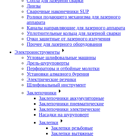
Сопла для лазерной сварки
Линзы
Сварочные наконечники SUP
Ролики подающего механизма для лазерного
аппарата
Каналы направляющие для лазерного аппарата
Уплотнительные кольца для лазерной сварки
Очки защитные от лазерного излучения
Прочее для лазерного оборудования
Электроинструменты
Угловые шлифовальные машины
Дрель-шуруповерты
Перфораторы и отбойные молотки
Установки алмазного бурения
Электрические резчики
Шлифовальный инструмент
Заклепочники
Заклепочники аккумуляторные
Заклепочники пневматические
Заклепочники электрические
Насадки на шуруповерт
Заклепки
Заклепки резьбовые
Заклепки вытяжные