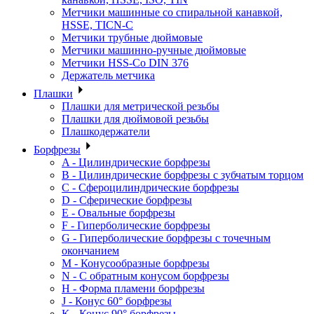
Метчики машинные со спиральной канавкой,
HSSE, TICN-C
Метчики трубные дюймовые
Метчики машинно-ручные дюймовые
Метчики HSS-Co DIN 376
Держатель метчика
Плашки
Плашки для метрической резьбы
Плашки для дюймовой резьбы
Плашкодержатели
Борфрезы
A - Цилиндрические борфрезы
B - Цилиндрические борфрезы с зубчатым торцом
C - Сфероцилиндрические борфрезы
D - Сферические борфрезы
E - Овальные борфрезы
F - Гиперболические борфрезы
G - Гиперболические борфрезы с точечным
окончанием
M - Конусообразные борфрезы
N - С обратным конусом борфрезы
H - Форма пламени борфрезы
J - Конус 60° борфрезы
K - Конус 90° борфрезы