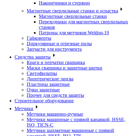
Наконечники и стержни
Магнитные сверлильные станки и оснастка
Магнитные сверлильные станки
Переходники для магнитных сверлильных
станков
Патроны для метчиков Weldon-19
Гайковерты
Циркулярные и отрезные пилы
Запчасти для инструмента
Средства защиты
Краги и перчатки сварщика
Маски сварщика и защитные щитки
Светофильтры
Диоптрические линзы
Пластины защитные
Очки защитные
Прочее для средств защиты
Строительное оборудование
Метчики
Метчики машинно-ручные
Метчики машинные с прямой канавкой, HSSE,
ISO, TICN-C
Метчики шахматные машинные с прямой
канавкой, HSSE, ISO, TIN