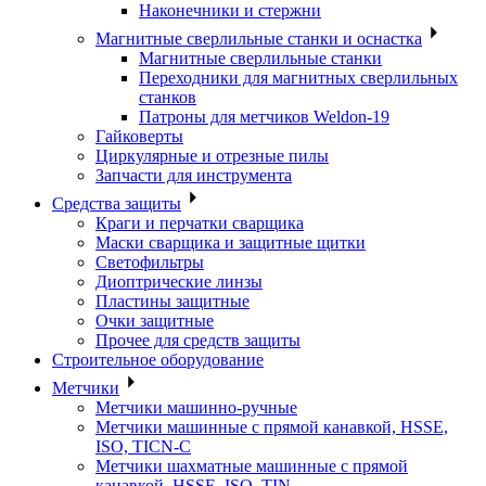
Наконечники и стержни
Магнитные сверлильные станки и оснастка
Магнитные сверлильные станки
Переходники для магнитных сверлильных
станков
Патроны для метчиков Weldon-19
Гайковерты
Циркулярные и отрезные пилы
Запчасти для инструмента
Средства защиты
Краги и перчатки сварщика
Маски сварщика и защитные щитки
Светофильтры
Диоптрические линзы
Пластины защитные
Очки защитные
Прочее для средств защиты
Строительное оборудование
Метчики
Метчики машинно-ручные
Метчики машинные с прямой канавкой, HSSE,
ISO, TICN-C
Метчики шахматные машинные с прямой
канавкой, HSSE, ISO, TIN