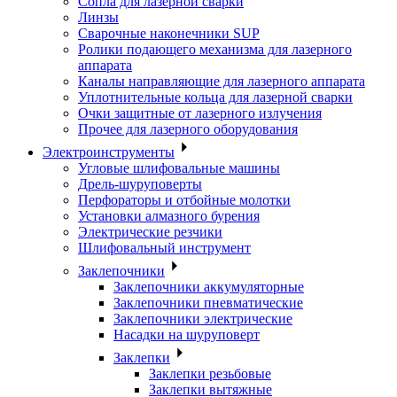
Сопла для лазерной сварки
Линзы
Сварочные наконечники SUP
Ролики подающего механизма для лазерного
аппарата
Каналы направляющие для лазерного аппарата
Уплотнительные кольца для лазерной сварки
Очки защитные от лазерного излучения
Прочее для лазерного оборудования
Электроинструменты
Угловые шлифовальные машины
Дрель-шуруповерты
Перфораторы и отбойные молотки
Установки алмазного бурения
Электрические резчики
Шлифовальный инструмент
Заклепочники
Заклепочники аккумуляторные
Заклепочники пневматические
Заклепочники электрические
Насадки на шуруповерт
Заклепки
Заклепки резьбовые
Заклепки вытяжные