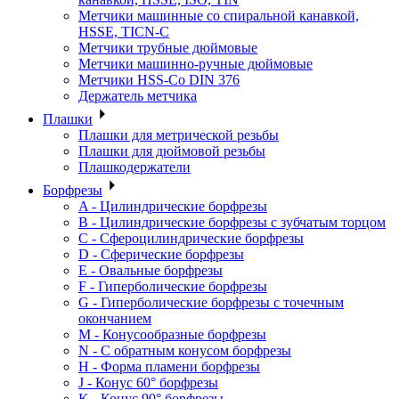
Метчики машинные со спиральной канавкой,
HSSE, TICN-C
Метчики трубные дюймовые
Метчики машинно-ручные дюймовые
Метчики HSS-Co DIN 376
Держатель метчика
Плашки
Плашки для метрической резьбы
Плашки для дюймовой резьбы
Плашкодержатели
Борфрезы
A - Цилиндрические борфрезы
B - Цилиндрические борфрезы с зубчатым торцом
C - Сфероцилиндрические борфрезы
D - Сферические борфрезы
E - Овальные борфрезы
F - Гиперболические борфрезы
G - Гиперболические борфрезы с точечным
окончанием
M - Конусообразные борфрезы
N - С обратным конусом борфрезы
H - Форма пламени борфрезы
J - Конус 60° борфрезы
K - Конус 90° борфрезы