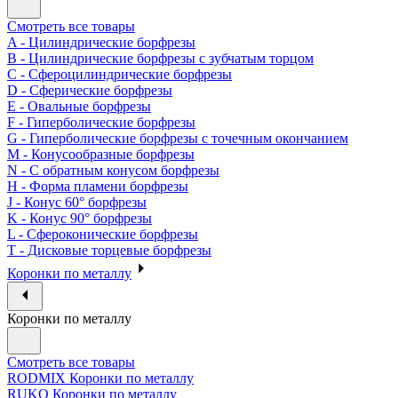
Смотреть все товары
A - Цилиндрические борфрезы
B - Цилиндрические борфрезы с зубчатым торцом
C - Сфероцилиндрические борфрезы
D - Сферические борфрезы
E - Овальные борфрезы
F - Гиперболические борфрезы
G - Гиперболические борфрезы с точечным окончанием
M - Конусообразные борфрезы
N - С обратным конусом борфрезы
H - Форма пламени борфрезы
J - Конус 60° борфрезы
K - Конус 90° борфрезы
L - Сфероконические борфрезы
T - Дисковые торцевые борфрезы
Коронки по металлу
Коронки по металлу
Смотреть все товары
RODMIX Коронки по металлу
RUKO Коронки по металлу