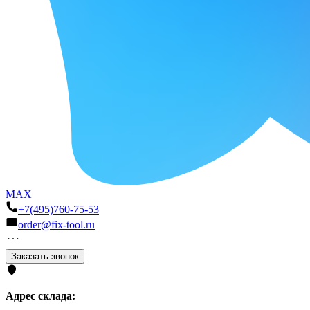
MAX
+7(495)760-75-53
order@fix-tool.ru
Заказать звонок
Адрес склада: