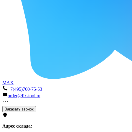
MAX
+7(495)760-75-53
order@fix-tool.ru
Заказать звонок
Адрес склада: